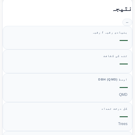
تیجہ
--
بنیادی رقبہ / رقبہ
—
تنے کی کثافت
—
اوسط DBH (QMD)
—
QMD
کل درخت تعداد
—
Trees