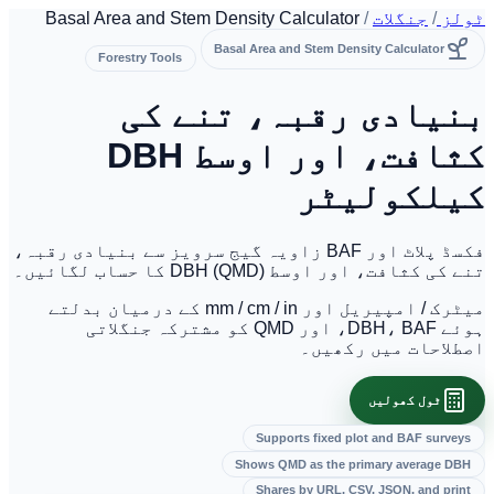
ولز
/
جنگلات
/
Basal Area and Stem Density Calculator
Basal Area and Stem Density Calculator
Forestry Tools
نیادی رقبہ، تنے کی
کثافت، اور اوسط DBH
یلکولیٹر
فکسڈ پلاٹ اور BAF زاویہ گیج سرویز سے بنیادی رقبہ،
ے کی کثافت، اور اوسط DBH (QMD) کا حساب لگائیں۔
میٹرک / امپیریل اور mm / cm / in کے درمیان بدلتے
ہوئے DBH، BAF، اور QMD کو مشترکہ جنگلاتی
صطلاحات میں رکھیں۔
ٹول کھولیں
Supports fixed plot and BAF surveys
Shows QMD as the primary average DBH
Shares by URL, CSV, JSON, and print