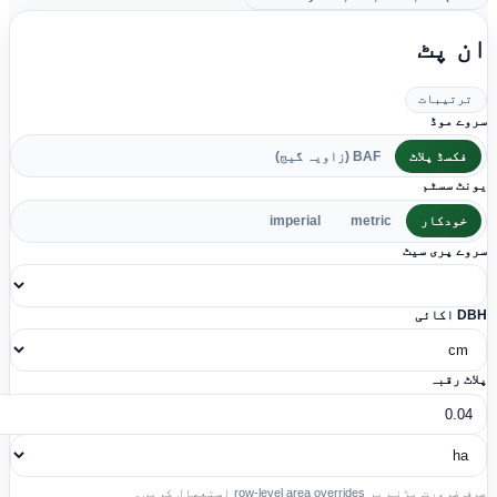
ن پٹ
ترتیبات
وے موڈ
فکسڈ پلاٹ
BAF (زاویہ گیج)
نٹ سسٹم
خودکار
metric
imperial
وے پری سیٹ
 اکائی
اٹ رقبہ
ضرورت پڑنے پر row-level area overrides استعمال کریں۔