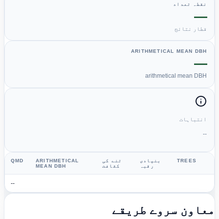
نقطہ تعداد
—
قطار نتائج
ARITHMETICAL MEAN DBH
—
arithmetical mean DBH
انتباہات
--
TREES
بنیادی
تنے کی
ARITHMETICAL
QMD
رقبہ
کثافت
MEAN DBH
--
عاون سروے طریقے