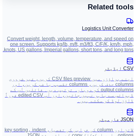
Related tool
Logistics Unit Convert
Convert weight, length, volume, temperature, and speed 
one screen. Supports kg/lb, m/ft, m3/ft3, C/F/K, km/h, mp
knots, US gallons, Imperial gallons, short tons, and long ton
 ایڈیٹر
اپنے براؤزر میں CSV files preview کریں، غیر ضروری
columns حذف کریں، columns تقسیم یا ضم کریں، اور
output columns کو دوبارہ ترتیب دیں۔ فائلیں آپ کے
ڈیوائس سے باہر نہیں جاتیں، اور آپ edited CSV فوراً
اؤن لوڈ کر سکتے ہیں۔
J فارمیٹر
لائن اور column کی خرابی کی تفصیل، key sorting، indent
options، اور ایک-کلک copy کے ساتھ مفت JSON