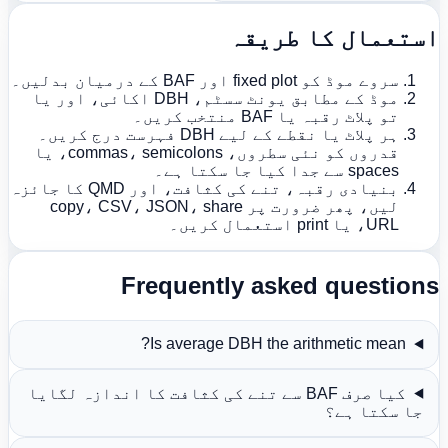
ستعمال کا طریقہ
سروے موڈ کو fixed plot اور BAF کے درمیان بدلیں۔
موڈ کے مطابق یونٹ سسٹم، DBH اکائی، اور یا
تو پلاٹ رقبہ یا BAF منتخب کریں۔
ہر پلاٹ یا نقطے کے لیے DBH فہرست درج کریں۔
قدروں کو نئی سطروں، commas، semicolons، یا
spaces سے جدا کیا جا سکتا ہے۔
بنیادی رقبہ، تنے کی کثافت، اور QMD کا جائزہ
لیں، پھر ضرورت پر copy، CSV، JSON، share
URL، یا print استعمال کریں۔
Frequently asked question
Is average DBH the arithmetic mean?
کیا صرف BAF سے تنے کی کثافت کا اندازہ لگایا
جا سکتا ہے؟