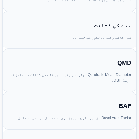
تنے کی کثافت
فی اکائی رقبہ درختوں کی تعداد۔
QMD
Quadratic Mean Diameter۔ بنیادی رقبہ اور تنے کی کثافت سے حاصل شدہ
اوسط DBH۔
BAF
Basal Area Factor۔ زاویہ گیج سرویز میں استعمال ہونے والا عامل۔