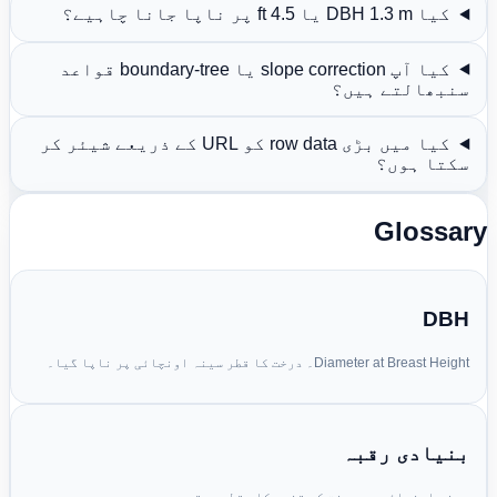
کیا DBH 1.3 m یا 4.5 ft پر ناپا جانا چاہیے؟
کیا آپ slope correction یا boundary-tree قواعد
سنبھالتے ہیں؟
کیا میں بڑی row data کو URL کے ذریعے شیئر کر
سکتا ہوں؟
Glossar
DBH
Diameter at Breast Height۔ درخت کا قطر سینہ اونچائی پر ناپا گیا۔
بنیادی رقبہ
سینہ اونچائی پر درخت کے تنوں کا مقطعی رقبہ۔