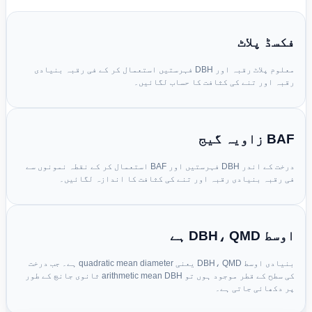
فکسڈ پلاٹ
معلوم پلاٹ رقبہ اور DBH فہرستیں استعمال کر کے فی رقبہ بنیادی
رقبہ اور تنے کی کثافت کا حساب لگائیں۔
BAF زاویہ گیج
درخت کے اندر DBH فہرستیں اور BAF استعمال کر کے نقطہ نمونوں سے
فی رقبہ بنیادی رقبہ اور تنے کی کثافت کا اندازہ لگائیں۔
اوسط DBH، QMD ہے
بنیادی اوسط DBH، QMD یعنی quadratic mean diameter ہے۔ جب درخت
کی سطح کے قطر موجود ہوں تو arithmetic mean DBH ثانوی جانچ کے طور
پر دکھائی جاتی ہے۔