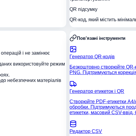
QR підсумку
QR-код, який містить мінімал
Пов’язані інструменти
операцій і не замінює
Генератор QR-кодів
 даних використовуйте режим
Безкоштовно створюйте QR-ко
PNG. Підтримуються корекція
роях.
до небезпечних матеріалів
Генератор етикеток і QR
Створюйте PDF-етикетки A4/A6 
обробки. Підтримуються пооди
етикетки, масовий CSV-ввід,
Редактор CSV