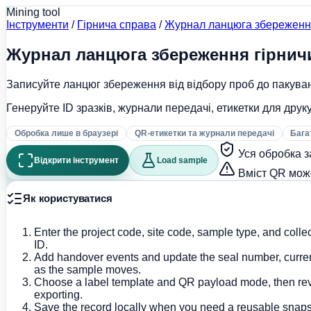
Mining tool
Інструменти
/
Гірнича справа
/
Журнал ланцюга збереження
Журнал ланцюга збереження гірничи
Записуйте ланцюг збереження від відбору проб до пакуван
Генеруйте ID зразків, журнали передачі, етикетки для друк
Обробка лише в браузері
QR-етикетки та журнали передачі
Бага
Уся обробка з
Відкрити інструмент
Load sample
Вміст QR може
Як користуватися
Enter the project code, site code, sample type, and colle
ID.
Add handover events and update the seal number, current
as the sample moves.
Choose a label template and QR payload mode, then rev
exporting.
Save the record locally when you need a reusable snapsh