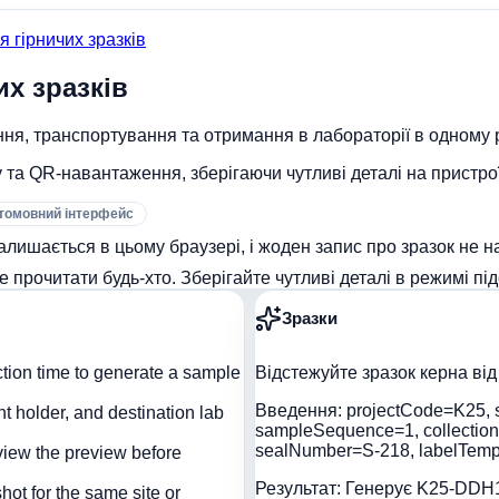
 гірничих зразків
х зразків
ня, транспортування та отримання в лабораторії в одному 
у та QR-навантаження, зберігаючи чутливі деталі на пристрої
томовний інтерфейс
алишається в цьому браузері, і жоден запис про зразок не н
 прочитати будь-хто. Зберігайте чутливі деталі в режимі пі
Зразки
ction time to generate a sample
Відстежуйте зразок керна від
Введення:
projectCode=K25, 
 holder, and destination lab
sampleSequence=1, collectio
sealNumber=S-218, labelTempl
iew the preview before
Результат:
Генерує K25-DDH18
ot for the same site or