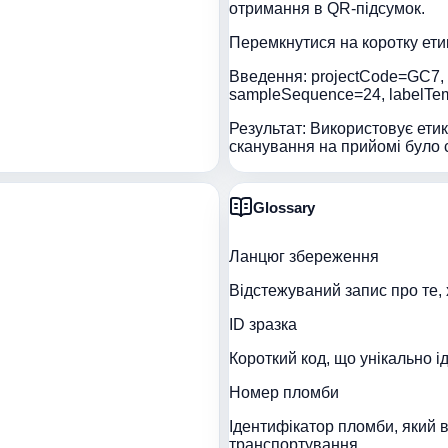
отримання в QR-підсумок.
Перемкнутися на коротку ети
Введення:
projectCode=GC7, 
sampleSequence=24, labelTem
Результат:
Використовує етик
сканування на прийомі було 
Glossary
Ланцюг збереження
Відстежуваний запис про те, 
ID зразка
Короткий код, що унікально і
Номер пломби
Ідентифікатор пломби, який 
транспортування.