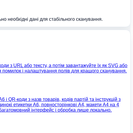
ьно необхідні дані для стабільного сканування.
ди з URL або тексту, а потім завантажуйте їх як SVG або
 помилок і налаштування полів для кращого сканування.
і QR-коди з назв товарів, кодів партій та інструкцій з
нокі етикетки A6, повносторінкові A4, макети A4 на 4
 багатомовний інтерфейс і обробка лише локально.