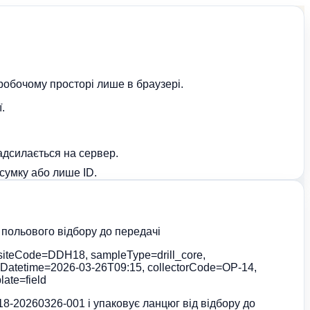
робочому просторі лише в браузері.
.
адсилається на сервер.
дсумку або лише ID.
 польового відбору до передачі
siteCode=DDH18, sampleType=drill_core,
nDatetime=2026-03-26T09:15, collectorCode=OP-14,
ate=field
-20260326-001 і упаковує ланцюг від відбору до