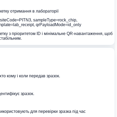
кетку отримання в лабораторії
siteCode=PITN3, sampleType=rock_chip,
plate=lab_receipt, qrPayloadMode=id_only
етку з пріоритетом ID і мінімальне QR-навантаження, щоб
стабільним.
хто кому і коли передав зразок.
дентифікує зразок.
використовують для перевірки зразка під час