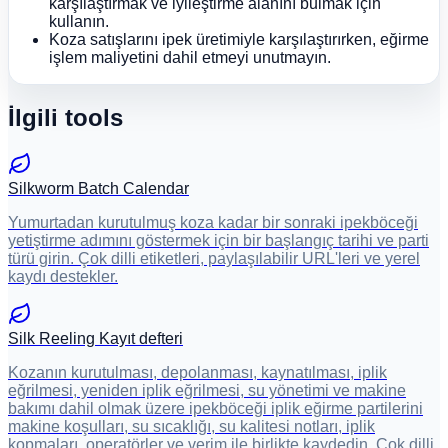
karşılaştırmak ve iyileştirme alanını bulmak için
kullanın.
Koza satışlarını ipek üretimiyle karşılaştırırken, eğirme
işlem maliyetini dahil etmeyi unutmayın.
İlgili tools
Silkworm Batch Calendar
Yumurtadan kurutulmuş koza kadar bir sonraki ipekböceği
yetiştirme adımını göstermek için bir başlangıç tarihi ve parti
türü girin. Çok dilli etiketleri, paylaşılabilir URL'leri ve yerel
kaydı destekler.
Silk Reeling Kayıt defteri
Kozanın kurutulması, depolanması, kaynatılması, iplik
eğrilmesi, yeniden iplik eğrilmesi, su yönetimi ve makine
bakımı dahil olmak üzere ipekböceği iplik eğirme partilerini
makine koşulları, su sıcaklığı, su kalitesi notları, iplik
kopmaları, operatörler ve verim ile birlikte kaydedin. Çok dilli