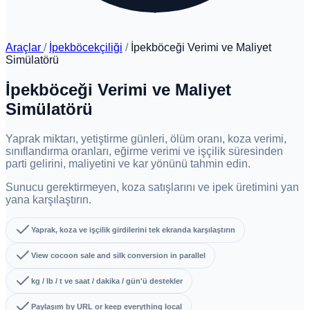
Araçlar
/
İpekböcekçiliği
/
İpekböceği Verimi ve Maliyet
Simülatörü
İpekböceği Verimi ve Maliyet
Simülatörü
Yaprak miktarı, yetiştirme günleri, ölüm oranı, koza verimi,
sınıflandırma oranları, eğirme verimi ve işçilik süresinden
parti gelirini, maliyetini ve kar yönünü tahmin edin.
Sunucu gerektirmeyen, koza satışlarını ve ipek üretimini yan
yana karşılaştırın.
Yaprak, koza ve işçilik girdilerini tek ekranda karşılaştırın
View cocoon sale and silk conversion in parallel
kg / lb / t ve saat / dakika / gün'ü destekler
Paylaşım by URL or keep everything local