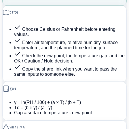
วิธีใช้
Choose Celsius or Fahrenheit before entering
values.
Enter air temperature, relative humidity, surface
temperature, and the planned time for the job.
Check the dew point, the temperature gap, and the
OK / Caution / Hold decision.
Copy the share link when you want to pass the
same inputs to someone else.
สูตร
γ = ln(RH / 100) + (a × T) / (b + T)
Td = (b × γ) / (a - γ)
Gap = surface temperature - dew point
หมายเหตุ