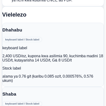
ya nchi kwa kutumia CNCE au PDF.
Vielelezo
Dhahabu
keyboard label / Stock label
keyboard label
2,400 USD/oz, kupona kwa asilimia 90, kuchimba madini 18
USD/t, kutayarisha 14 USD/t, G& 8 USD/t
Stock label
alama ya 0.76 g/t (karibu 0.085 oz/t, 0.000576%, 0.576
ukum)
Shaba
keyboard label / Stock label