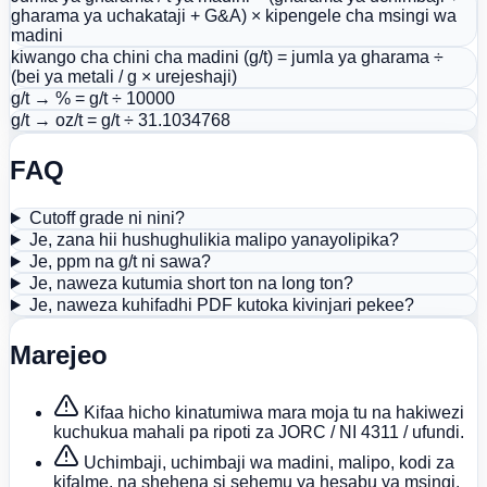
gharama ya uchakataji + G&A) × kipengele cha msingi wa
madini
kiwango cha chini cha madini (g/t) = jumla ya gharama ÷
(bei ya metali / g × urejeshaji)
g/t → % = g/t ÷ 10000
g/t → oz/t = g/t ÷ 31.1034768
FAQ
Cutoff grade ni nini?
Je, zana hii hushughulikia malipo yanayolipika?
Je, ppm na g/t ni sawa?
Je, naweza kutumia short ton na long ton?
Je, naweza kuhifadhi PDF kutoka kivinjari pekee?
Marejeo
Kifaa hicho kinatumiwa mara moja tu na hakiwezi
kuchukua mahali pa ripoti za JORC / NI 4311 / ufundi.
Uchimbaji, uchimbaji wa madini, malipo, kodi za
kifalme, na shehena si sehemu ya hesabu ya msingi.