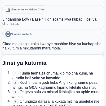
Ulinganifu wa Hali ya Chini
Linganisha Low / Base / High scams kwa kubadili bei ya
chuma tu.
Ni rahisi kushiriki
Okoa matokeo kutoka kwenye mashine hiyo ya kuchapisha
na kuitumia mikutanoni mara moja.
Jinsi ya kutumia
Tumia fedha za chuma, kipimo cha kumi, na
1
kurudia hali yako ya kawaida.
Kuchimba migodi huko Align kuligharimu pesa
2
nyingi, na G&A ikagharimu kipimo kilekile cha madini.
Ongeza safu za mistari ikihitajika na upitie muda
3
wa hisi.
Chunguza darasa la kukata miti na uipeleke nje
4