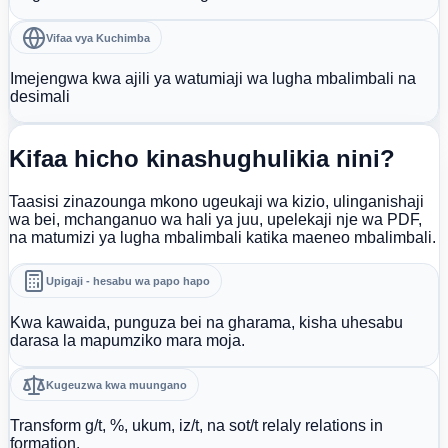
Vifaa vya Kuchimba
Imejengwa kwa ajili ya watumiaji wa lugha mbalimbali na
desimali
Kifaa hicho kinashughulikia nini?
Taasisi zinazounga mkono ugeukaji wa kizio, ulinganishaji
wa bei, mchanganuo wa hali ya juu, upelekaji nje wa PDF,
na matumizi ya lugha mbalimbali katika maeneo mbalimbali.
Upigaji - hesabu wa papo hapo
Kwa kawaida, punguza bei na gharama, kisha uhesabu
darasa la mapumziko mara moja.
Kugeuzwa kwa muungano
Transform g/t, %, ukum, iz/t, na sot/t relaly relations in
formation.