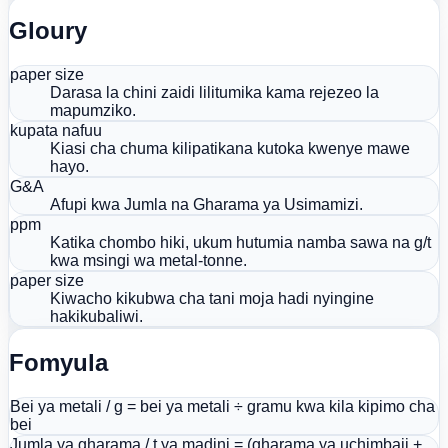
Gloury
paper size
Darasa la chini zaidi lilitumika kama rejezeo la
mapumziko.
kupata nafuu
Kiasi cha chuma kilipatikana kutoka kwenye mawe
hayo.
G&A
Afupi kwa Jumla na Gharama ya Usimamizi.
ppm
Katika chombo hiki, ukum hutumia namba sawa na g/t
kwa msingi wa metal-tonne.
paper size
Kiwacho kikubwa cha tani moja hadi nyingine
hakikubaliwi.
Fomyula
Bei ya metali / g = bei ya metali ÷ gramu kwa kila kipimo cha
bei
Jumla ya gharama / t ya madini = (gharama ya uchimbaji +