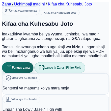
Zana
/
Uchimbaji madini
/
Kifaa cha Kuhesabu Joto
Vifaa vya Kuchimba
Kifaa cha Kuhesabu Joto
Kifaa cha Kuhesabu Joto
Inakadiriwa kwamba bei ya vyuma, uchimbaji wa madini,
gharama, gharama za utengenezaji, na G&A zitapungua.
Taasisi zinazounga mkono ugeukaji wa kizio, ulinganishaji
wa bei, mchanganuo wa hali ya juu, upelekaji nje wa PDF,
na matumizi ya lugha mbalimbali katika maeneo mbalimbali.
Fungua zana
Lango la Zana | Finite Field
Vifaa vya Kuchimba
Sentensi ya mapumziko ya mara moja
Vifaa vya Kuchimba
Linganisha Low / Base / High with