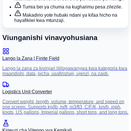
Tumia bei ya chuma na kugharimu pesa zilezile.
Makadirio yote hubaki ndani ya kifaa hicho na
hayafikiwi kwa mtunzaji.
Viunganishi vinavyohusiana
Lango la Zana | Finite Field
Lango la zana za kivinjari lililogawanywa kwa kategoria kwa
maandishi, data, picha, usafirishaji, ujenzi, na zaidi.
Logistics Unit Converter
Convert weight, length, volume, temperature, and speed on
one screen. Supports kg/lb, m/ft, m3/ft3, C/F/K, km/h, mph,
knots, US gallons, Imperial gallons, short tons, and long tons.
Kigeuzi cha Vitengo vya Kemikali