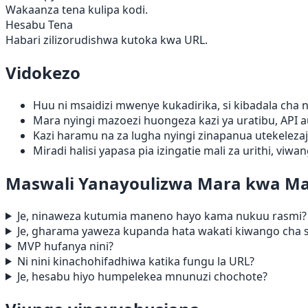
Wakaanza tena kulipa kodi.
Hesabu Tena
Habari zilizorudishwa kutoka kwa URL.
Vidokezo
Huu ni msaidizi mwenye kukadirika, si kibadala ch
Mara nyingi mazoezi huongeza kazi ya uratibu, API aut
Kazi haramu na za lugha nyingi zinapanua utekelezaj
Miradi halisi yapasa pia izingatie mali za urithi, vi
Maswali Yanayoulizwa Mara kwa M
Je, ninaweza kutumia maneno hayo kama nukuu rasmi?
Je, gharama yaweza kupanda hata wakati kiwango cha 
MVP hufanya nini?
Ni nini kinachohifadhiwa katika fungu la URL?
Je, hesabu hiyo humpelekea mnunuzi chochote?