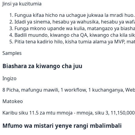
Jinsi ya kuzitumia
Fungua kifaa hicho na uchague jukwaa la mradi huo.
Idadi ya sinema, hesabu ya wahusika, hesabu ya wafa
Funga mkono upande wa kulia, matangazo ya biashara
Badili muundo, kiwango cha QA, kiwango cha kila si
Pitia tena kadirio hilo, kisha tumia alama ya MVP, ma
Samples
Biashara za kiwango cha juu
Ingizo
8 Picha, mafungu mawili, 1 workflow, 1 kuchanganya, Web,
Matokeo
Karibu siku 11.5 za mtu mmoja - mmoja, siku 3, 11,150,000. 
Mfumo wa mistari yenye rangi mbalimbali