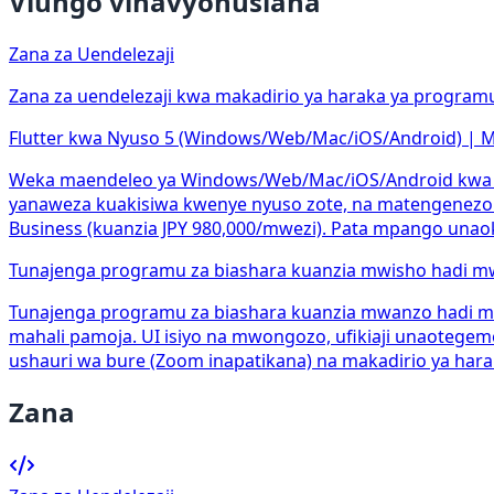
Viungo vinavyohusiana
Zana za Uendelezaji
Zana za uendelezaji kwa makadirio ya haraka ya programu
Flutter kwa Nyuso 5 (Windows/Web/Mac/iOS/Android) | Maen
Weka maendeleo ya Windows/Web/Mac/iOS/Android kwa waka
yanaweza kuakisiwa kwenye nyuso zote, na matengenezo ni
Business (kuanzia JPY 980,000/mwezi). Pata mpango unaok
Tunajenga programu za biashara kuanzia mwisho hadi mwis
Tunajenga programu za biashara kuanzia mwanzo hadi mwis
mahali pamoja. UI isiyo na mwongozo, ufikiaji unaotege
ushauri wa bure (Zoom inapatikana) na makadirio ya hara
Zana