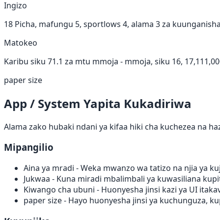
Ingizo
18 Picha, mafungu 5, sportlows 4, alama 3 za kuunganisha
Matokeo
Karibu siku 71.1 za mtu mmoja - mmoja, siku 16, 17,111,00
paper size
App / System Yapita Kukadiriwa
Alama zako hubaki ndani ya kifaa hiki cha kuchezea na h
Mipangilio
Aina ya mradi
- Weka mwanzo wa tatizo na njia ya ku
Jukwaa
- Kuna miradi mbalimbali ya kuwasiliana kupi
Kiwango cha ubuni
- Huonyesha jinsi kazi ya UI itak
paper size
- Hayo huonyesha jinsi ya kuchunguza, k