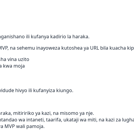
anishano ili kufanya kadirio la haraka.
MVP, na sehemu inayoweza kutoshea ya URL bila kuacha kipit
ha vina uzito
a kwa moja
idude hivyo ili kufanyiza kiungo.
ka, mitiririko ya kazi, na misomo ya nje.
ao wa intaneti, taarifa, ukataji wa miti, na kazi za lugha 
wa MVP wali pamoja.