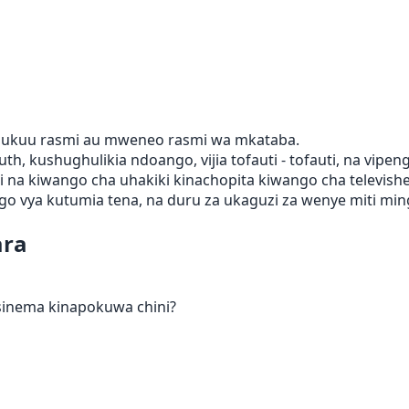
a nukuu rasmi au mweneo rasmi wa mkataba.
h, kushughulikia ndoango, vijia tofauti - tofauti, na vipeng
i na kiwango cha uhakiki kinachopita kiwango cha televishe
wango vya kutumia tena, na duru za ukaguzi za wenye miti min
ara
sinema kinapokuwa chini?