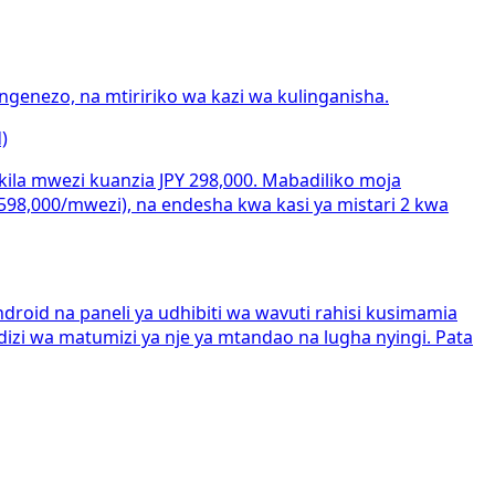
enezo, na mtiririko wa kazi wa kulinganisha.
)
ila mwezi kuanzia JPY 298,000. Mabadiliko moja
98,000/mwezi), na endesha kwa kasi ya mistari 2 kwa
roid na paneli ya udhibiti wa wavuti rahisi kusimamia
zi wa matumizi ya nje ya mtandao na lugha nyingi. Pata