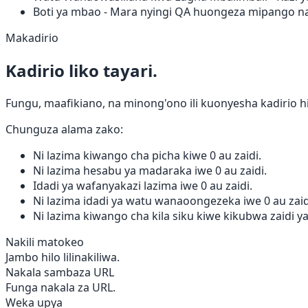
Boti ya mbao
- Mara nyingi QA huongeza mipango na
Makadirio
Kadirio liko tayari.
Fungu, maafikiano, na minong'ono ili kuonyesha kadirio hi
Chunguza alama zako:
Ni lazima kiwango cha picha kiwe 0 au zaidi.
Ni lazima hesabu ya madaraka iwe 0 au zaidi.
Idadi ya wafanyakazi lazima iwe 0 au zaidi.
Ni lazima idadi ya watu wanaoongezeka iwe 0 au zaid
Ni lazima kiwango cha kila siku kiwe kikubwa zaidi ya
Nakili matokeo
Jambo hilo lilinakiliwa.
Nakala sambaza URL
Funga nakala za URL.
Weka upya