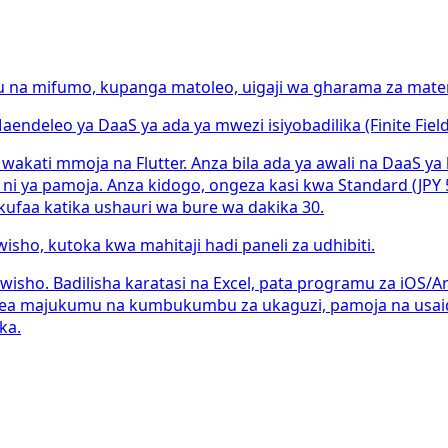
 na mifumo, kupanga matoleo, uigaji wa gharama za mateng
deleo ya DaaS ya ada ya mwezi isiyobadilika (Finite Field
ti mmoja na Flutter. Anza bila ada ya awali na DaaS ya k
 ya pamoja. Anza kidogo, ongeza kasi kwa Standard (JPY 5
ufaa katika ushauri wa bure wa dakika 30.
ho, kutoka kwa mahitaji hadi paneli za udhibiti.
ho. Badilisha karatasi na Excel, pata programu za iOS/And
mea majukumu na kumbukumbu za ukaguzi, pamoja na usaidi
ka.