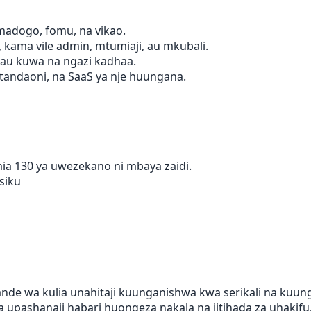
adogo, fomu, na vikao.
 kama vile admin, mtumiaji, au mkubali.
 au kuwa na ngazi kadhaa.
tandaoni, na SaaS ya nje huungana.
imia 130 ya uwezekano ni mbaya zaidi.
siku
de wa kulia unahitaji kuunganishwa kwa serikali na kuun
ya upashanaji habari huongeza nakala na jitihada za uhakifu