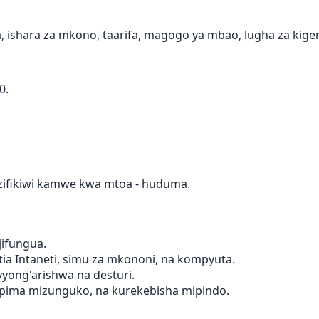
, ishara za mkono, taarifa, magogo ya mbao, lugha za kigen
0.
azifikiwi kamwe kwa mtoa - huduma.
jifungua.
tia Intaneti, simu za mkononi, na kompyuta.
avyong'arishwa na desturi.
upima mizunguko, na kurekebisha mipindo.