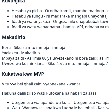
Kuvunjika
Hesabu ya picha
- Orodha kamili, mambo madogo - m
Hesabu ya fungu
- Ni madaraka mangapi unayohitaji,
Idadi ya wafanyakazi
- Ongeza hilo unapokubali tawi
Idadi ya watu wanaohama - hama
- API, ndoana ya m
Makadirio
Bora
- Siku za mtu mmoja - mmoja
Yaelekea
- Makadirio
Mbaya zaidi
- Asilimia 80 ya uwezekano ni bora zaidi; asil
Uwezo wa kushirikiana
- Siku 4.5 za mtu mmoja - mmoja / 
Kukatwa kwa MVP
Vitu vya bei ghali zaidi vyaonekana kwanza.
Hakuna dalili zilizo wazi kutokana na habari za sasa.
Utegemezo wa upande wa kulia
- Utegemezo wa upan
Watu Wanaowasiliana kwa Lugha Mbalimbali
- Kazi 