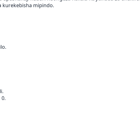
 kurekebisha mipindo.
lo.
i.
 0.