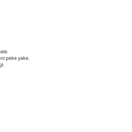
ele.
ni peke yake.
gi.