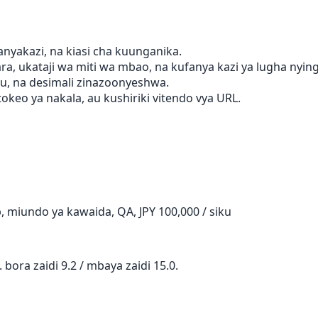
nyakazi, na kiasi cha kuunganika.
, ukataji wa miti wa mbao, na kufanya kazi ya lugha nying
ku, na desimali zinazoonyeshwa.
tokeo ya nakala, au kushiriki vitendo vya URL.
 miundo ya kawaida, QA, JPY 100,000 / siku
bora zaidi 9.2 / mbaya zaidi 15.0.