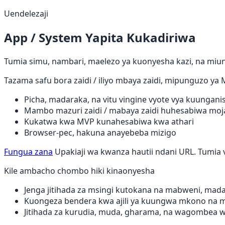
Uendelezaji
App / System Yapita Kukadiriwa
Tumia simu, nambari, maelezo ya kuonyesha kazi, na miung
Tazama safu bora zaidi / iliyo mbaya zaidi, mipunguzo ya 
Picha, madaraka, na vitu vingine vyote vya kuunganis
Mambo mazuri zaidi / mabaya zaidi huhesabiwa moj
Kukatwa kwa MVP kunahesabiwa kwa athari
Browser-pec, hakuna anayebeba mizigo
Fungua zana
Upakiaji wa kwanza hautii ndani URL. Tumia v
Kile ambacho chombo hiki kinaonyesha
Jenga jitihada za msingi kutokana na mabweni, madara
Kuongeza bendera kwa ajili ya kuungwa mkono na mtand
Jitihada za kurudia, muda, gharama, na wagombea 