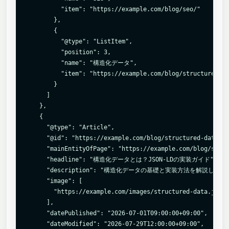
          "item": "https://example.com/blog/seo/"

        },

        {

          "@type": "ListItem",

          "position": 3,

          "name": "構造化データ",

          "item": "https://example.com/blog/structured-da
        }

      ]

    },

    {

      "@type": "Article",

      "@id": "https://example.com/blog/structured-data/#a
      "mainEntityOfPage": "https://example.com/blog/struc
      "headline": "構造化データとは？JSON-LDの実装ガイド",

      "description": "構造化データの基礎と実装方法を解説します。
      "image": [

        "https://example.com/images/structured-data.jpg"

      ],

      "datePublished": "2026-07-01T09:00:00+09:00",

      "dateModified": "2026-07-29T12:00:00+09:00",
