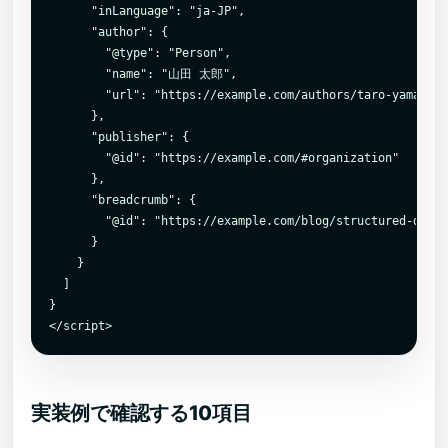
      "inLanguage": "ja-JP",

      "author": {

        "@type": "Person",

        "name": "山田 太郎",

        "url": "https://example.com/authors/taro-yamada/"

      },

      "publisher": {

        "@id": "https://example.com/#organization"

      },

      "breadcrumb": {

        "@id": "https://example.com/blog/structured-data/
      }

    }

  ]

}

</script>
実装例で確認する10項目