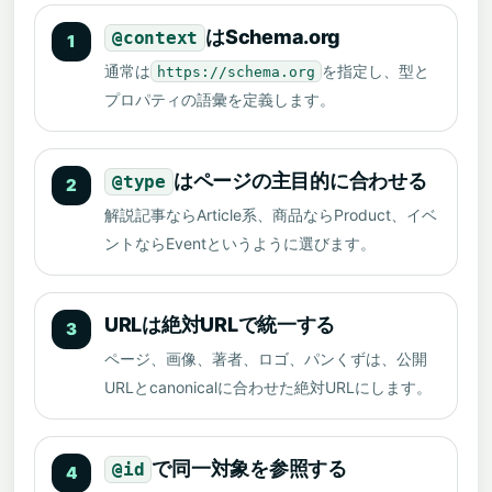
はSchema.org
@context
1
通常は
を指定し、型と
https://schema.org
プロパティの語彙を定義します。
はページの主目的に合わせる
@type
2
解説記事ならArticle系、商品ならProduct、イベ
ントならEventというように選びます。
URLは絶対URLで統一する
3
ページ、画像、著者、ロゴ、パンくずは、公開
URLとcanonicalに合わせた絶対URLにします。
で同一対象を参照する
@id
4