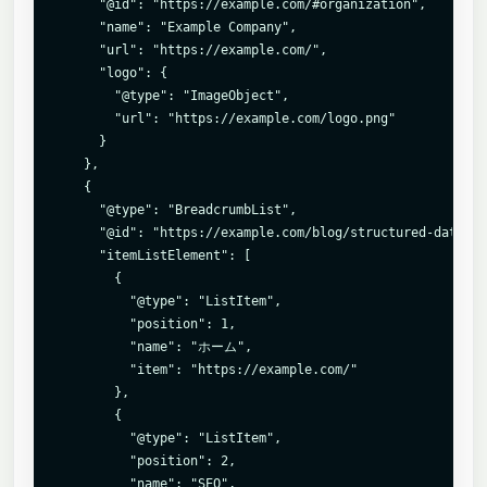
      "@id": "https://example.com/#organization",

      "name": "Example Company",

      "url": "https://example.com/",

      "logo": {

        "@type": "ImageObject",

        "url": "https://example.com/logo.png"

      }

    },

    {

      "@type": "BreadcrumbList",

      "@id": "https://example.com/blog/structured-data/#b
      "itemListElement": [

        {

          "@type": "ListItem",

          "position": 1,

          "name": "ホーム",

          "item": "https://example.com/"

        },

        {

          "@type": "ListItem",

          "position": 2,

          "name": "SEO",
