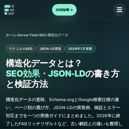
☰
30秒診断 →
ホーム
›
Server Field
›
SEO
›
構造化データ
テクニカルSEO
JSON-LD実装
2026年7月更新
構造化データとは？
SEO効果・JSON-LD
の書き方
と検証方法
構造化データの意味、Schema.orgとGoogle検索仕様の違
い、ページ別の選び方、JSON-LDの実装例、検証とエラー
対応までを一つの実務ガイドにまとめました。2026年に終
了したFAQリッチリザルトなど、古い解説との違いも整理し