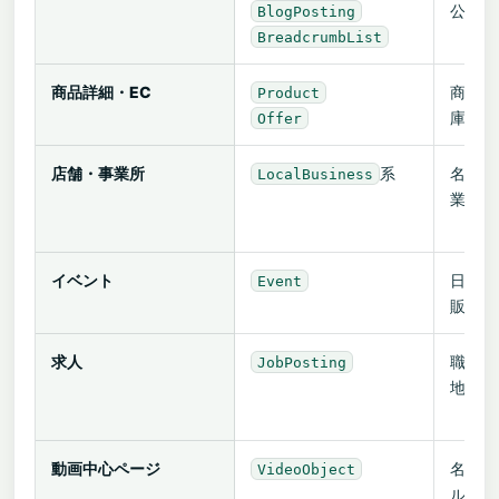
公開日
BlogPosting
BreadcrumbList
商品詳細・EC
商品、
Product
庫、販
Offer
店舗・事業所
系
名称、
LocalBusiness
業時間
イベント
日時、
Event
販売状
求人
職種、
JobPosting
地、給
動画中心ページ
名称、
VideoObject
ル、公