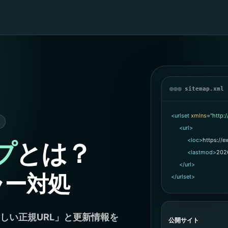
sitemap.xml
<urlset
xmlns
=
"http:
<url>
<loc>
https://
プ
とは？
<lastmod>
202
</url>
ラー対処
</urlset>
てほしい正規URL」と更新情報を
公開サイト