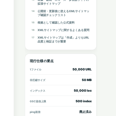
拡張サイトマップ
公開前・更新後に使えるXMLサイトマッ
プ確認チェックリスト
根拠として確認した公式資料
XMLサイトマップに関するよくある質問
XMLサイトマップは「作成」よりもURL
品質と検証までが重要
現行仕様の要点
50,000 URL
1ファイル
50 MB
非圧縮サイズ
50,000 loc
インデックス
500 index
GSC送信上限
廃止済み
ping送信