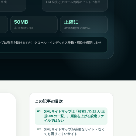
を生成
URL発見とクロール判断のヒントに利用
50MB
正確に
非圧縮時の上限
lastmodは実更新のみ
ップは発見を助けますが、クロール・インデックス登録・順位を保証しませ
この記事の目次
XMLサイトマップは「検索してほしい正
規URLの一覧」。順位を上げる設定ファ
イルではない
XMLサイトマップが必要なサイト・なく
ても困りにくいサイト