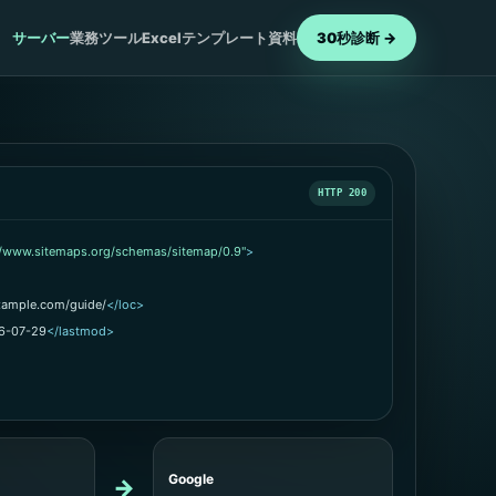
サーバー
業務ツール
Excelテンプレート
資料
30秒診断 →
HTTP 200
//www.sitemaps.org/schemas/sitemap/0.9"
>
example.com/guide/
</loc>
6-07-29
</lastmod>
Google
→