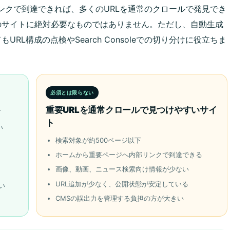
リンクで到達できれば、多くのURLを通常のクロールで発見でき
のサイトに絶対必要なものではありません。ただし、自動生成
L構成の点検やSearch Consoleでの切り分けに役立ちま
必須とは限らない
ト
重要URLを通常クロールで見つけやすいサイ
ト
い
検索対象が約500ページ以下
ホームから重要ページへ内部リンクで到達できる
画像、動画、ニュース検索向け情報が少ない
URL追加が少なく、公開状態が安定している
い
CMSの誤出力を管理する負担の方が大きい