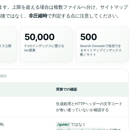
ります。上限を超える場合は複数ファイルへ分け、サイトマップ
縮後ではなく、
非圧縮時
で判定する点に注意してください。
50,000
500
イズ上限
1つのインデックスに置ける
Search Consoleで送信でき
loc要素
るサイトマップインデックス
数／サイト
確認点
実務での確認
生成処理とHTTPヘッダーの文字コード
が食い違っていないか確認する
RL
ではなく
/guide/