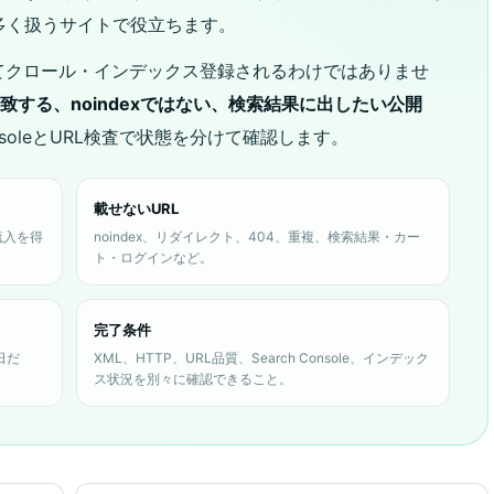
多く扱うサイトで役立ちます。
てクロール・インデックス登録されるわけではありませ
lと一致する、noindexではない、検索結果に出したい公開
onsoleとURL検査で状態を分けて確認します。
載せないURL
流入を得
noindex、リダイレクト、404、重複、検索結果・カー
ト・ログインなど。
完了条件
日だ
XML、HTTP、URL品質、Search Console、インデック
ス状況を別々に確認できること。