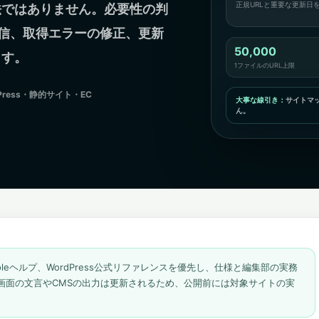
正規URLと重要な更新日
法ではありません。必要性の判
への送信、取得エラーの修正、更新
50,000
ます。
1ファイルのURL上限
Press・静的サイト・EC
大事な線引き：
サイトマ
ん。
rch Consoleヘルプ、WordPress公式リファレンスを優先し、仕様と編集部の実務
画面の文言やCMSの出力は更新されるため、公開前には対象サイトの実