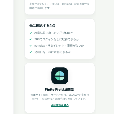
上限だけでなく、正規URL、lastmod、取得可能性を
同時に確認します。
先に確認する4点
検索結果に出したい正規URLか
200でログインなしに取得できるか
noindex・リダイレクト・重複がないか
更新日を正確に取得できるか
Finite Field 編集部
Webサイト制作、サーバー移行、SEO設計の実務視
点から、公式仕様と運用手順を整理しています。
会社情報を見る