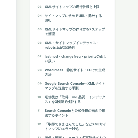
XMLサイトマップの現行仕様と上限
サイトマップに含めるURL・除外する
URL
XMLサイトマップの作り方を7ステップ
で整理
XML・サイトマップインデックス・
robots.txtの記述例
lastmod・changefreq・priorityの正し
い扱い
WordPress・静的サイト・ECでの生成
方法
Google Search ConsoleへXMLサイト
マップを送信する手順
送信後は「取得・URL品質・インデック
ス」を3段階で検証する
Search Consoleと公式仕様の画面で確
認するポイント
「取得できませんでした」などXMLサイ
トマップのエラー対処
画像・動画・ニュース・多言語サイトの