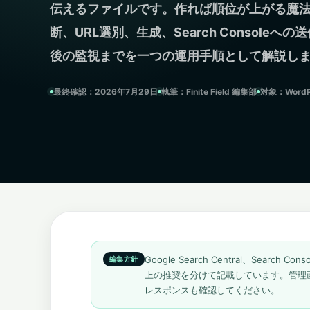
伝えるファイルです。作れば順位が上がる魔
断、URL選別、生成、Search Console
後の監視までを一つの運用手順として解説し
最終確認：2026年7月29日
執筆：Finite Field 編集部
対象：Word
Google Search Central、Sea
上の推奨を分けて記載しています。管理
レスポンスも確認してください。