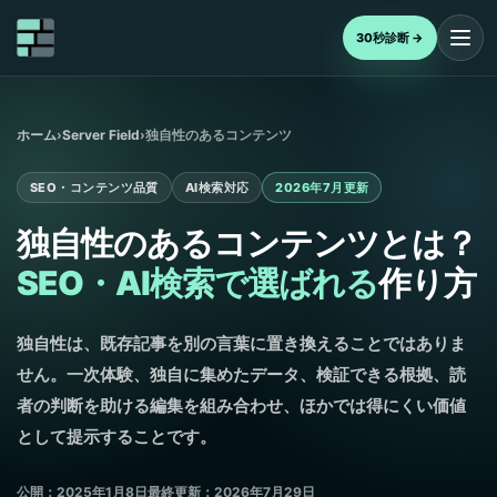
30秒診断 →
ホーム
›
Server Field
›
独自性のあるコンテンツ
SEO・コンテンツ品質
AI検索対応
2026年7月更新
独自性のあるコンテンツとは？
SEO・AI検索で選ばれる
作り方
独自性は、既存記事を別の言葉に置き換えることではありま
せん。一次体験、独自に集めたデータ、検証できる根拠、読
者の判断を助ける編集を組み合わせ、ほかでは得にくい価値
として提示することです。
公開：2025年1月8日
最終更新：2026年7月29日