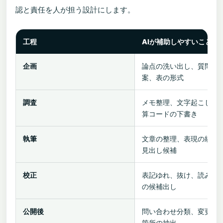
認と責任を人が担う設計にします。
工程
AIが補助しやすいこと
企画
論点の洗い出し、質問案
案、表の形式
調査
メモ整理、文字起こし、
算コードの下書き
執筆
文章の整理、表現の統一
見出し候補
校正
表記ゆれ、抜け、読みづ
の候補出し
公開後
問い合わせ分類、変更候
箇所の抽出