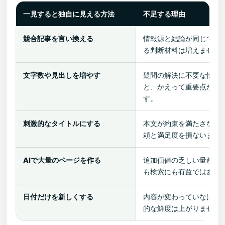
一見すると独自に見える方法
不足する理由
競合記事を言い換える
情報源と結論が同じで、
る判断材料は増えません
文字数や見出しを増やす
疑問の解決に不要な情報
と、かえって重要点が埋
す。
刺激的なタイトルにする
本文が約束を満たさなけ
頼と満足度を損ないます
AIで大量のページを作る
追加価値の乏しい量産は
も検索にも有益ではあり
日付だけを新しくする
内容が変わっていなけれ
的な鮮度は上がりません