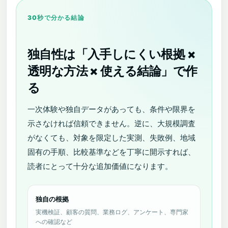
30秒で分かる結論
独自性は「入手しにくい根拠 ×
透明な方法 × 使える結論」で作
る
一次体験や独自データがあっても、条件や限界を
示さなければ信頼できません。逆に、大規模調査
がなくても、対象を限定した実測、失敗例、地域
固有の手順、比較基準などを丁寧に開示すれば、
読者にとって十分な追加価値になります。
独自の根拠
実機検証、顧客の質問、業務ログ、アンケート、専門家
への確認など