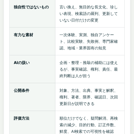
独自性ではないもの
言い換え、無目的な長文化、珍し
い表現、検索語の羅列、更新して
いない日付だけの変更
有力な素材
一次体験、実測、独自アンケー
ト、比較実験、失敗例、専門家確
認、地域・業界固有の知見
AIの扱い
企画・整理・推敲の補助には使え
るが、事実確認、権利、責任、最
終判断は人が担う
公開条件
対象、方法、出典、事実と解釈、
権利、著者、限界、確認日、次回
更新日が説明できる
評価方法
順位だけでなく、疑問解消、再検
索の減少、目的行動、訂正件数、
鮮度、AI検索での可視性を確認