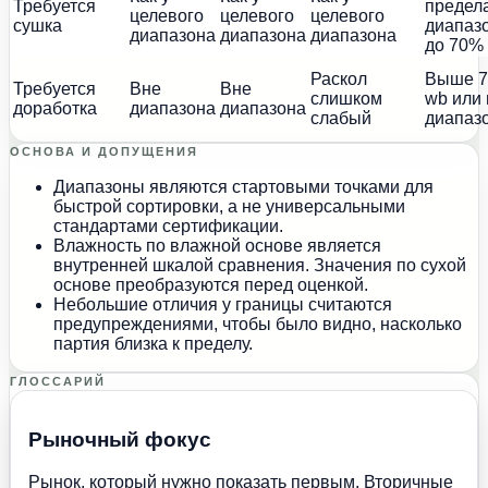
Требуется
предел
целевого
целевого
целевого
сушка
диапаз
диапазона
диапазона
диапазона
до 70%
Раскол
Выше 
Требуется
Вне
Вне
слишком
wb или
доработка
диапазона
диапазона
слабый
диапаз
ОСНОВА И ДОПУЩЕНИЯ
Диапазоны являются стартовыми точками для
быстрой сортировки, а не универсальными
стандартами сертификации.
Влажность по влажной основе является
внутренней шкалой сравнения. Значения по сухой
основе преобразуются перед оценкой.
Небольшие отличия у границы считаются
предупреждениями, чтобы было видно, насколько
партия близка к пределу.
ГЛОССАРИЙ
Рыночный фокус
Рынок, который нужно показать первым. Вторичные