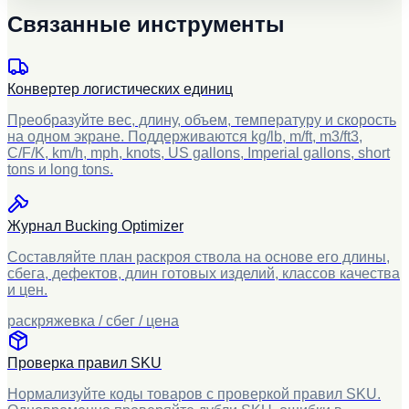
Связанные инструменты
Конвертер логистических единиц
Преобразуйте вес, длину, объем, температуру и скорость
на одном экране. Поддерживаются kg/lb, m/ft, m3/ft3,
C/F/K, km/h, mph, knots, US gallons, Imperial gallons, short
tons и long tons.
Журнал Bucking Optimizer
Составляйте план раскроя ствола на основе его длины,
сбега, дефектов, длин готовых изделий, классов качества
и цен.
раскряжевка / сбег / цена
Проверка правил SKU
Нормализуйте коды товаров с проверкой правил SKU.