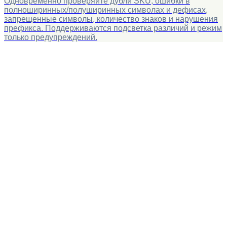
Одновременно проверяйте дубли SKU, ошибки в
полноширинных/полуширинных символах и дефисах,
запрещенные символы, количество знаков и нарушения
префикса. Поддерживаются подсветка различий и режим
только предупреждений.