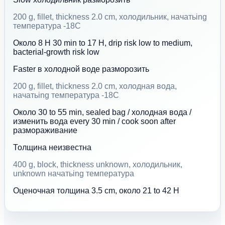
200 g, fillet, thickness 2.0 cm, холодильник, начатьing
температура -18C
Около 8 H 30 min to 17 H, drip risk low to medium,
bacterial-growth risk low
Faster в холодной воде разморозить
200 g, fillet, thickness 2.0 cm, холодная вода,
начатьing температура -18C
Около 30 to 55 min, sealed bag / холодная вода /
изменить вода every 30 min / cook soon after
размораживание
Толщина неизвестна
400 g, block, thickness unknown, холодильник,
unknown начатьing температура
Оценочная толщина 3.5 cm, около 21 to 42 H