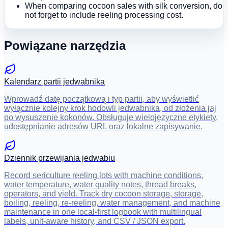
When comparing cocoon sales with silk conversion, do
not forget to include reeling processing cost.
Powiązane narzędzia
Kalendarz partii jedwabnika
Wprowadź datę początkową i typ partii, aby wyświetlić
wyłącznie kolejny krok hodowli jedwabnika, od złożenia jaj
po wysuszenie kokonów. Obsługuje wielojęzyczne etykiety,
udostępnianie adresów URL oraz lokalne zapisywanie.
Dziennik przewijania jedwabiu
Record sericulture reeling lots with machine conditions,
water temperature, water quality notes, thread breaks,
operators, and yield. Track dry cocoon storage, storage,
boiling, reeling, re-reeling, water management, and machine
maintenance in one local-first logbook with multilingual
labels, unit-aware history, and CSV / JSON export.