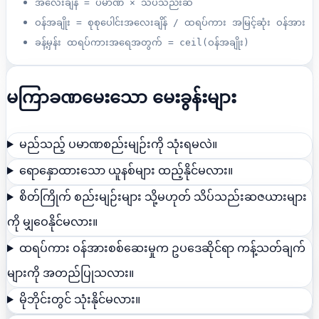
အလေးချိန် = ပမာဏ × သိပ်သည်းဆ
ဝန်အချိုး = စုစုပေါင်းအလေးချိန် / ထရပ်ကား အမြင့်ဆုံး ဝန်အား
ခန့်မှန်း ထရပ်ကားအရေအတွက် = ceil(ဝန်အချိုး)
မကြာခဏမေးသော မေးခွန်းများ
မည်သည့် ပမာဏစည်းမျဉ်းကို သုံးရမလဲ။
ရောနှောထားသော ယူနစ်များ ထည့်နိုင်မလား။
စိတ်ကြိုက် စည်းမျဉ်းများ သို့မဟုတ် သိပ်သည်းဆဇယားများ
ကို မျှဝေနိုင်မလား။
ထရပ်ကား ဝန်အားစစ်ဆေးမှုက ဥပဒေဆိုင်ရာ ကန့်သတ်ချက်
များကို အတည်ပြုသလား။
မိုဘိုင်းတွင် သုံးနိုင်မလား။