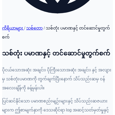
ကိရိယာများ
/
သစ်တော
/
သစ်တုံး ပမာဏနှင့် တင်ဆောင်မှုတွက်
စက်
သစ်တုံး ပမာဏနှင့် တင်ဆောင်မှုတွက်စက်
ပိုငယ်သောအဆုံး အချင်း၊ ပိုကြီးသောအဆုံး အချင်း၊ နှင့် အလျား
မှ သစ်တုံးပမာဏကို တွက်ချက်ပြီးနောက် သိပ်သည်းဆမှ ဝန်
အလေးချိန်ကို ခန့်မှန်းပါ။
ပြင်ဆင်နိုင်သော ပမာဏစည်းမျဉ်းများနှင့် သိပ်သည်းဆဇယား
များက ဤစာမျက်နှာကို ဒေသဆိုင်ရာ log အဆင့်သတ်မှတ်မှုနှင့်