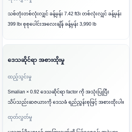
သစ်တုံးတစ်လုံးလျှင် ခန့်မှန်း 7.42 ft3၊ တစ်လုံးလျှင် ခန့်မှန်း
399 lb၊ စုစုပေါင်းအလေးချိန် ခန့်မှန်း 3,990 lb
ဒေသဆိုင်ရာ အစားထိုးမှု
ထည့်သွင်းမှု
Smalian × 0.92 ဒေသဆိုင်ရာ factor ကို အသုံးပြုပြီး
သိပ်သည်းဆဇယားကို ဒေသခံ ရည်ညွှန်းစုဖြင့် အစားထိုးပါ။
ထုတ်လွှတ်မှု