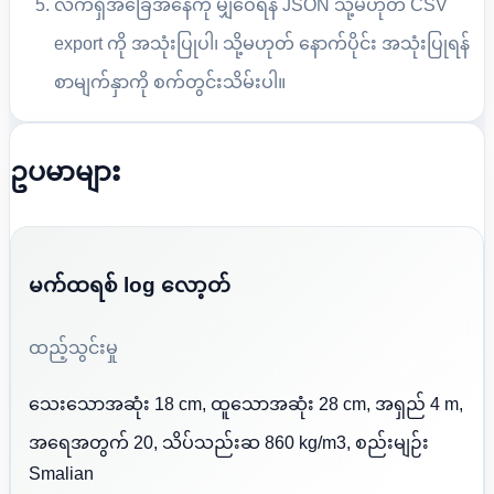
လက်ရှိအခြေအနေကို မျှဝေရန် JSON သို့မဟုတ် CSV
export ကို အသုံးပြုပါ၊ သို့မဟုတ် နောက်ပိုင်း အသုံးပြုရန်
စာမျက်နှာကို စက်တွင်းသိမ်းပါ။
ဥပမာများ
မက်ထရစ် log လော့တ်
ထည့်သွင်းမှု
သေးသောအဆုံး 18 cm, ထူသောအဆုံး 28 cm, အရှည် 4 m,
အရေအတွက် 20, သိပ်သည်းဆ 860 kg/m3, စည်းမျဉ်း
Smalian