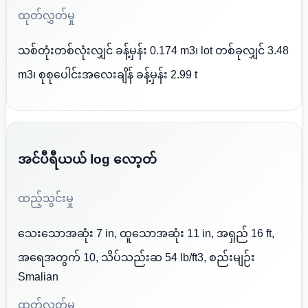
ထုတ်လွှတ်မှု
သစ်တုံးတစ်လုံးလျှင် ခန့်မှန်း 0.174 m3၊ lot တစ်ခုလျှင် 3.48
m3၊ စုစုပေါင်းအလေးချိန် ခန့်မှန်း 2.99 t
အင်ပီရီယယ် log လော့တ်
ထည့်သွင်းမှု
သေးသောအဆုံး 7 in, ထူသောအဆုံး 11 in, အရှည် 16 ft,
အရေအတွက် 10, သိပ်သည်းဆ 54 lb/ft3, စည်းမျဉ်း
Smalian
ထုတ်လွှတ်မှု