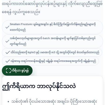
ထရပ်ကားတင်ဆောင်မှုလုပ်ငန်းစဉ်များနှင့် လိုက်လျောညီထွေဖြစ်
စေရန် လွယ်ကူစေသည်။
Smalian၊ Frustum၊ ပျမ်းမျှအချင်း၊ နှင့် စိတ်ကြိုက်မြှောက်ကိန်းစည်းမျဉ်းများကို
ထောက်ပံ့သည်
သစ်တုံးလော့တ်များစွာအတွက် batch အတန်းများကို မျက်နှာပြင်တစ်ခုတည်းတွင်
တွက်ချက်သည်
သိပ်သည်းဆကို kg/m3 နှင့် ပမာဏကို m3 သို့ အတွင်းပိုင်းတွင် စံသတ်မှတ်ထားသည်
ဝန်အားမှ ထရပ်ကားဝန်အချိုးနှင့် ခန့်မှန်း ထရပ်ကားအရေအတွက်ကို ခန့်မှန်းသည်
ကိရိယာ ဖွင့်ရန်
ဤကိရိယာက ဘာလုပ်နိုင်သလဲ
သစ်တုံး၏ ပိုငယ်သောအဆုံး အချင်း၊ ပိုကြီးသောအဆုံး