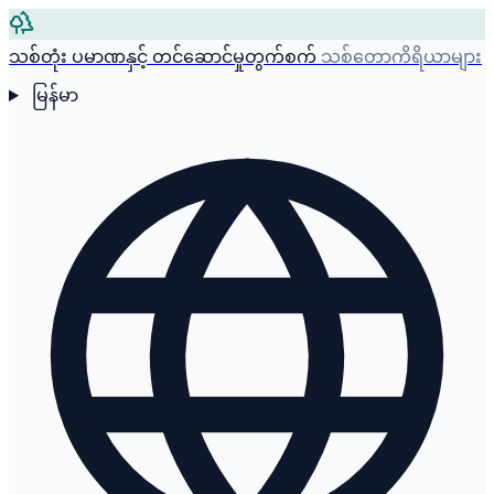
သစ်တုံး ပမာဏနှင့် တင်ဆောင်မှုတွက်စက်
သစ်တောကိရိယာများ
မြန်မာ