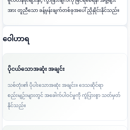
မူလတန်ဖိုးများနှင့် ကွာခြားချက်ကို မြင်ရစေရန်၊ အဖွဲ့များ
အား တူညီသော ခန့်မှန်းချက်တစ်ခုအပေါ် ညှိနှိုင်းနိုင်သည်။
ဝေါဟာရ
ပိုငယ်သောအဆုံး အချင်း
သစ်တုံး၏ ပိုပါးသောအဆုံး အချင်း။ ဒေသဆိုင်ရာ
စည်းမျဉ်းများတွင် အခေါက်ပါဝင်မှုကို ကွဲပြားစွာ သတ်မှတ်
နိုင်သည်။