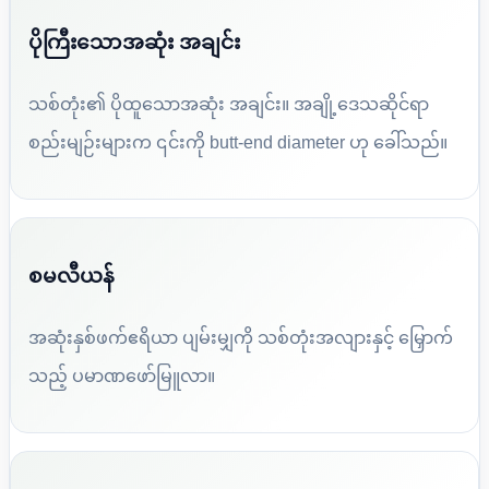
ပိုကြီးသောအဆုံး အချင်း
သစ်တုံး၏ ပိုထူသောအဆုံး အချင်း။ အချို့ဒေသဆိုင်ရာ
စည်းမျဉ်းများက ၎င်းကို butt-end diameter ဟု ခေါ်သည်။
စမလီယန်
အဆုံးနှစ်ဖက်ဧရိယာ ပျမ်းမျှကို သစ်တုံးအလျားနှင့် မြှောက်
သည့် ပမာဏဖော်မြူလာ။