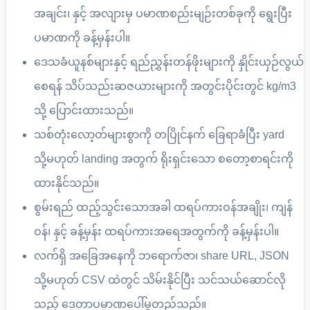
အချင်း၊ နှင့် အလျားမှ ပမာဏစည်းမျဉ်းတစ်ခုကို ရွေးပြီး
ပမာဏကို ခန့်မှန်းပါ။
ဒေသခံယူနစ်များနှင့် ရည်ညွှန်းတန်ဖိုးများကို နှိုင်းယှဉ်လွယ်
စေရန် သိပ်သည်းဆဇယားများကို အတွင်းပိုင်းတွင် kg/m3
သို့ ပြောင်းထားသည်။
သစ်တုံးလော့တ်များစွာကို တပြိုင်နက် ခြေရာခံပြီး yard
သို့မဟုတ် landing အတွက် ရိုးရှင်းသော စတော့စာရင်းကို
ထားနိုင်သည်။
စွမ်းရည် ထည့်သွင်းသောအခါ ထရပ်ကားဝန်အချိုး၊ ကျန်
ဝန်၊ နှင့် ခန့်မှန်း ထရပ်ကားအရေအတွက်ကို ခန့်မှန်းပါ။
လက်ရှိ အခြေအနေကို ဘရောက်ဇာ၊ share URL, JSON
သို့မဟုတ် CSV ထဲတွင် သိမ်းနိုင်ပြီး သင်သယ်ဆောင်လို
သည့် ဒေတာပမာဏပေါ်မူတည်သည်။