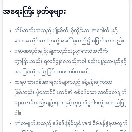
အရေးကြီး မှတ်စုများ
သိပ်သည်းဆသည် မျိုးစိတ်၊ စိုထိုင်းဆ၊ အခေါက်၊ နှင့်
ဒေသခံ တိုင်းတာပုံစံတို့အပေါ် မူတည်၍ ပြောင်းလဲသည်။
ပမာဏစည်းမျဉ်းများသည်လည်း ဒေသအလိုက်
ကွာခြားသည်။ ရလဒ်မျှဝေသည့်အခါ စည်းမျဉ်းအမည်နှင့်
အခြေခံကို အမြဲ မြင်သာအောင်ထားပါ။
ထရပ်ကားဝန်အားရလဒ်များသည် ခန့်မှန်းချက်သာ
ဖြစ်သည်။ ပို့ဆောင်မီ ယာဉ်၏ စစ်မှန်သော သတ်မှတ်ချက်
များ၊ လမ်းစည်းမျဉ်းများ၊ နှင့် ကုမ္ပဏီမူဝါဒကို အတည်ပြု
ပါ။
ဤစာမျက်နှာသည် ခန့်မှန်းခြင်းနှင့် yard စီမံခန့်ခွဲမှုအတွက်