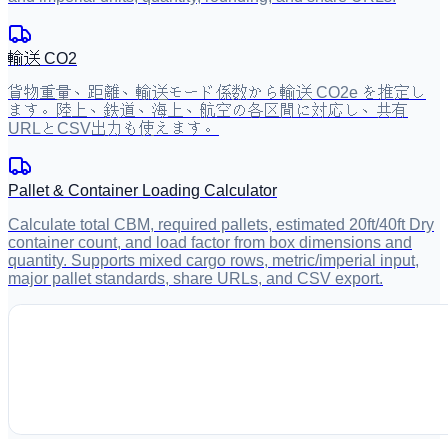
輸送 CO2
貨物重量、距離、輸送モード係数から輸送 CO2e を推定し
ます。陸上、鉄道、海上、航空の各区間に対応し、共有
URLとCSV出力も使えます。
Pallet & Container Loading Calculator
Calculate total CBM, required pallets, estimated 20ft/40ft Dry
container count, and load factor from box dimensions and
quantity. Supports mixed cargo rows, metric/imperial input,
major pallet standards, share URLs, and CSV export.