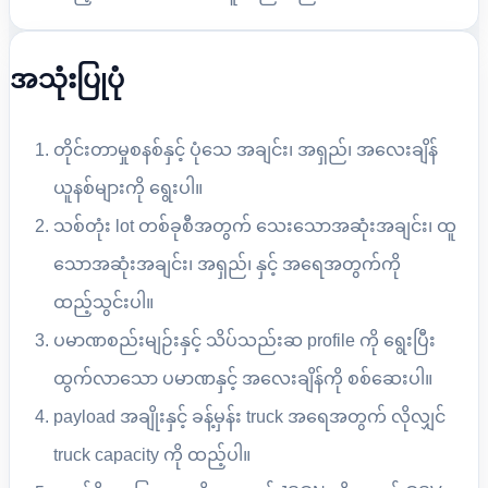
အသုံးပြုပုံ
တိုင်းတာမှုစနစ်နှင့် ပုံသေ အချင်း၊ အရှည်၊ အလေးချိန်
ယူနစ်များကို ရွေးပါ။
သစ်တုံး lot တစ်ခုစီအတွက် သေးသောအဆုံးအချင်း၊ ထူ
သောအဆုံးအချင်း၊ အရှည်၊ နှင့် အရေအတွက်ကို
ထည့်သွင်းပါ။
ပမာဏစည်းမျဉ်းနှင့် သိပ်သည်းဆ profile ကို ရွေးပြီး
ထွက်လာသော ပမာဏနှင့် အလေးချိန်ကို စစ်ဆေးပါ။
payload အချိုးနှင့် ခန့်မှန်း truck အရေအတွက် လိုလျှင်
truck capacity ကို ထည့်ပါ။