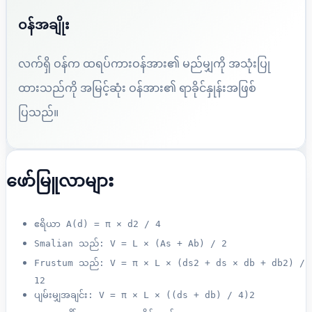
ဝန်အချိုး
လက်ရှိ ဝန်က ထရပ်ကားဝန်အား၏ မည်မျှကို အသုံးပြု
ထားသည်ကို အမြင့်ဆုံး ဝန်အား၏ ရာခိုင်နှုန်းအဖြစ်
ပြသည်။
ဖော်မြူလာများ
ဧရိယာ A(d) = π × d2 / 4
Smalian သည်: V = L × (As + Ab) / 2
Frustum သည်: V = π × L × (ds2 + ds × db + db2) /
12
ပျမ်းမျှအချင်း: V = π × L × ((ds + db) / 4)2