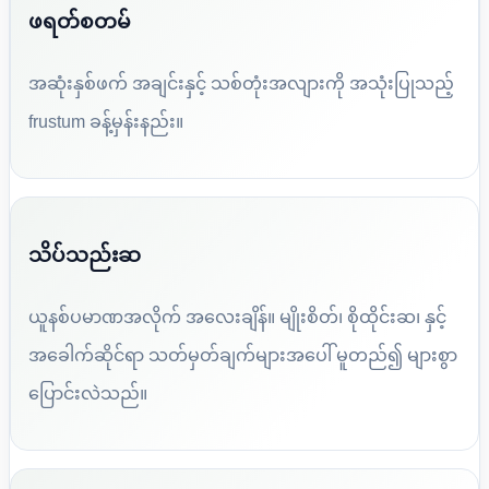
ဖရတ်စတမ်
အဆုံးနှစ်ဖက် အချင်းနှင့် သစ်တုံးအလျားကို အသုံးပြုသည့်
frustum ခန့်မှန်းနည်း။
သိပ်သည်းဆ
ယူနစ်ပမာဏအလိုက် အလေးချိန်။ မျိုးစိတ်၊ စိုထိုင်းဆ၊ နှင့်
အခေါက်ဆိုင်ရာ သတ်မှတ်ချက်များအပေါ် မူတည်၍ များစွာ
ပြောင်းလဲသည်။