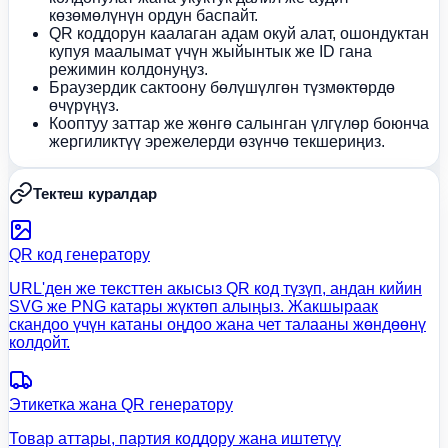
көзөмөлүнүн ордун баспайт.
QR коддорун каалаган адам окуй алат, ошондуктан
купуя маалымат үчүн жыйынтык же ID гана
режимин колдонуңуз.
Браузердик сактоону бөлүшүлгөн түзмөктөрдө
өчүрүңүз.
Кооптуу заттар же жөнгө салынган үлгүлөр боюнча
жергиликтүү эрежелерди өзүнчө текшериңиз.
Тектеш куралдар
QR код генератору
URL'ден же тексттен акысыз QR код түзүп, андан кийин
SVG же PNG катары жүктөп алыңыз. Жакшыраак
скандоо үчүн катаны оңдоо жана чет талааны жөндөөнү
колдойт.
Этикетка жана QR генератору
Товар аттары, партия коддору жана иштетүү