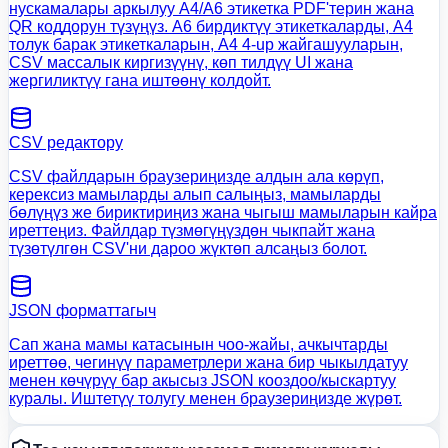
нускамалары аркылуу A4/A6 этикетка PDF'терин жана
QR коддорун түзүңүз. A6 бирдиктүү этикеткаларды, A4
толук барак этикеткаларын, A4 4-up жайгашууларын,
CSV массалык киргизүүнү, көп тилдүү UI жана
жергиликтүү гана иштөөнү колдойт.
CSV редактору
CSV файлдарын браузериңизде алдын ала көрүп,
керексиз мамыларды алып салыңыз, мамыларды
бөлүңүз же бириктириңиз жана чыгыш мамыларын кайра
иреттеңиз. Файлдар түзмөгүңүздөн чыкпайт жана
түзөтүлгөн CSV'ни дароо жүктөп алсаңыз болот.
JSON форматтагыч
Сап жана мамы катасынын чоо-жайы, ачкычтарды
иреттөө, чегинүү параметрлери жана бир чыкылдатуу
менен көчүрүү бар акысыз JSON кооздоо/кыскартуу
куралы. Иштетүү толугу менен браузериңизде жүрөт.