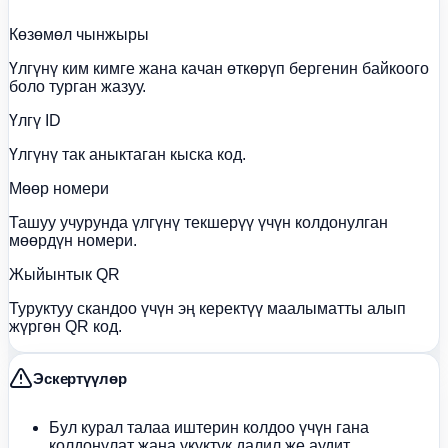
Көзөмөл чынжыры
Үлгүнү ким кимге жана качан өткөрүп бергенин байкоого
боло турган жазуу.
Үлгү ID
Үлгүнү так аныктаган кыска код.
Мөөр номери
Ташуу учурунда үлгүнү текшерүү үчүн колдонулган
мөөрдүн номери.
Жыйынтык QR
Туруктуу скандоо үчүн эң керектүү маалыматты алып
жүргөн QR код.
Эскертүүлөр
Бул курал талаа иштерин колдоо үчүн гана
колдонулат жана укуктук далил же аудит