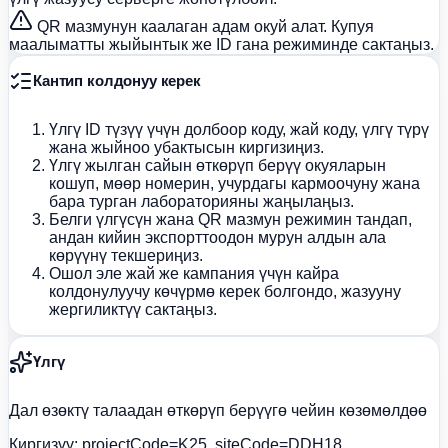
QR мазмунун каалаган адам окуй алат. Купуя
маалыматты жыйынтык же ID гана режиминде сактаңыз.
Кантип колдонуу керек
Үлгү ID түзүү үчүн долбоор коду, жай коду, үлгү түрү
жана жыйноо убактысын киргизиңиз.
Үлгү жылган сайын өткөрүп берүү окуяларын
кошуп, мөөр номерин, учурдагы кармоочуну жана
бара турган лабораторияны жаңылаңыз.
Белги үлгүсүн жана QR мазмун режимин тандап,
андан кийин экспорттоодон мурун алдын ала
көрүүнү текшериңиз.
Ошол эле жай же кампания үчүн кайра
колдонулуучу көчүрмө керек болгондо, жазууну
жергиликтүү сактаңыз.
Үлгү
Дал өзөктү талаадан өткөрүп берүүгө чейин көзөмөлдөө
Киргизүү:
projectCode=K25, siteCode=DDH18,