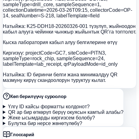
sampleType=drill_core, sampleSequence=1,
collectionDatetime=2026-03-26T09:15, collectorCode=OP-
14, sealNumber=S-218, labelTemplate=field
Натыйжа:
K25-DDH18-20260326-001 түзүлүп, жыйноодон
кабыл алууга чейинки чынжыр жыйынтык QR’га топтолот.
Кыска лаборатория кабыл алуу белгилерине өтүү
Киргизүү:
projectCode=GC7, siteCode=PITN3,
sampleType=rock_chip, sampleSequence=24,
labelTemplate=lab_receipt, qrPayloadMode=id_only
Натыйжа:
ID биринчи белги жана минималдуу QR
мазмуну кирүү скандоолорун туруктуу кылат.
Көп берилүүчү суроолор
Үлгү ID кайсы форматты колдонот?
QR ар бир өткөрүп берүү окуясын камтый алабы?
Жеке ысымдарды киргизсем болобу?
Булутка бир нерсе жөнөтүлөбү?
Глоссарий