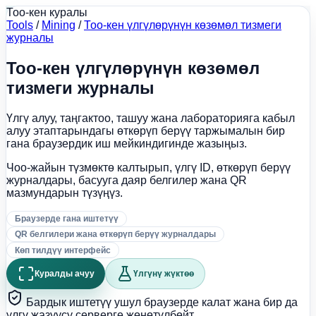
Тоо-кен куралы
Tools
/
Mining
/
Тоо-кен үлгүлөрүнүн көзөмөл тизмеги
журналы
Тоо-кен үлгүлөрүнүн көзөмөл
тизмеги журналы
Үлгү алуу, таңгактоо, ташуу жана лабораторияга кабыл
алуу этаптарындагы өткөрүп берүү таржымалын бир
гана браузердик иш мейкиндигинде жазыңыз.
Чоо-жайын түзмөктө калтырып, үлгү ID, өткөрүп берүү
журналдары, басууга даяр белгилер жана QR
мазмундарын түзүңүз.
Браузерде гана иштетүү
QR белгилери жана өткөрүп берүү журналдары
Көп тилдүү интерфейс
Куралды ачуу
Үлгүнү жүктөө
Бардык иштетүү ушул браузерде калат жана бир да
үлгү жазуусу серверге жөнөтүлбөйт.