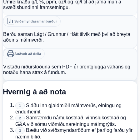
Umreiknaðu g/t, %, ppm, oz/t og kg/t til að jafna mun á
svæðisbundinni framsetningu.
Sviðsmyndasamanburður
Berðu saman Lágt / Grunnur / Hátt tilvik með því að breyta
aðeins málmverði.
Auðvelt að deila
Vistaðu niðurstöðuna sem PDF úr prentglugga vafrans og
notaðu hana strax á fundum.
Hvernig á að nota
Sláðu inn gjaldmiðil málmverðs, einingu og
1
endurheimt.
Samræmdu námukostnað, vinnslukostnað og
2
G&A við sömu viðmiðunareiningu málmgrýtis.
Bættu við sviðsmyndarröðum ef þarf og farðu yfir
3
næmnibilið.