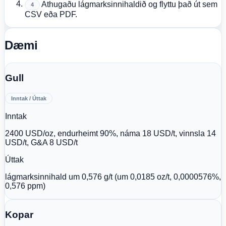
Athugaðu lágmarksinnihaldið og flyttu það út sem
4
CSV eða PDF.
Dæmi
Gull
Inntak / Úttak
Inntak
2400 USD/oz, endurheimt 90%, náma 18 USD/t, vinnsla 14
USD/t, G&A 8 USD/t
Úttak
lágmarksinnihald um 0,576 g/t (um 0,0185 oz/t, 0,0000576%,
0,576 ppm)
Kopar