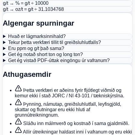
g/t → % = g/t ÷ 10000
g/t → oz/t = g/t ÷ 31.1034768
Algengar spurningar
Hvað er lágmarksinnihald?
Tekur þetta verkfæri tillit til greiðsluhlutfalls?
Eru ppm og g/t það sama?
Get ég notað short ton og long ton?
Get ég vistað PDF-úttak eingöngu úr vafranum?
Athugasemdir
Þetta verkfæri er aðeins fyrir fljótlegt viðmið og
kemur ekki í stað JORC / NI 43-101 / tækniskýrslna.
Þynning, námutap, greiðsluhlutfall, leyfisgjöld,
skattar og flutningar eru ekki hluti af
grunnútreikningnum.
Sláðu inn málmverð og kostnað í sama gjaldmiðli.
Allir útreikningar haldast inni í vafranum og eru ekki