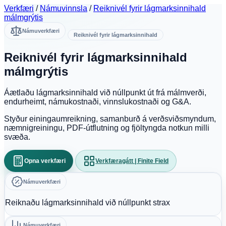
Verkfæri
/
Námuvinnsla
/
Reiknivél fyrir lágmarksinnihald
málmgrýtis
Námuverkfæri
Reiknivél fyrir lágmarksinnihald
Reiknivél fyrir lágmarksinnihald
málmgrýtis
Áætlaðu lágmarksinnihald við núllpunkt út frá málmverði,
endurheimt, námukostnaði, vinnslukostnaði og G&A.
Styður einingaumreikning, samanburð á verðsviðsmyndum,
næmnigreiningu, PDF-útflutning og fjöltyngda notkun milli
svæða.
Opna verkfæri
Verkfæragátt | Finite Field
Námuverkfæri
Reiknaðu lágmarksinnihald við núllpunkt strax
Námuverkfæri