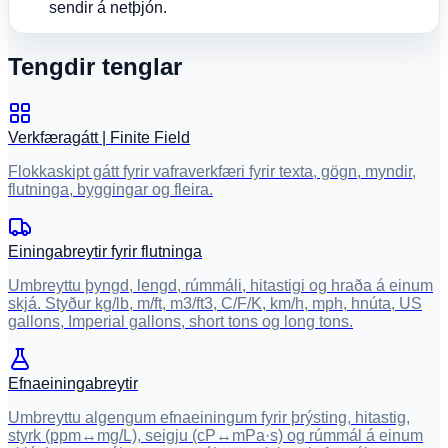
sendir á netþjón.
Tengdir tenglar
Verkfæragátt | Finite Field
Flokkaskipt gátt fyrir vafraverkfæri fyrir texta, gögn, myndir,
flutninga, byggingar og fleira.
Einingabreytir fyrir flutninga
Umbreyttu þyngd, lengd, rúmmáli, hitastigi og hraða á einum
skjá. Styður kg/lb, m/ft, m3/ft3, C/F/K, km/h, mph, hnúta, US
gallons, Imperial gallons, short tons og long tons.
Efnaeiningabreytir
Umbreyttu algengum efnaeiningum fyrir þrýsting, hitastig,
styrk (ppm↔mg/L), seigju (cP↔mPa·s) og rúmmál á einum