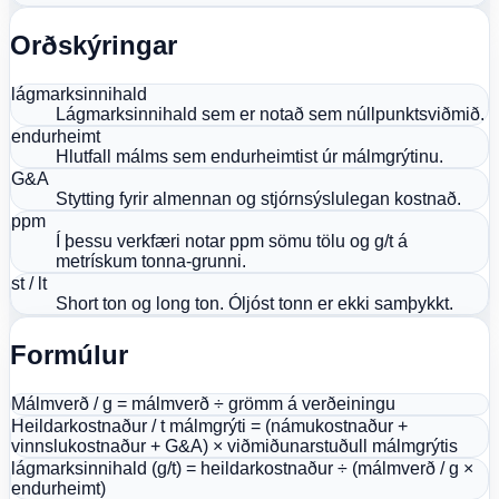
Orðskýringar
lágmarksinnihald
Lágmarksinnihald sem er notað sem núllpunktsviðmið.
endurheimt
Hlutfall málms sem endurheimtist úr málmgrýtinu.
G&A
Stytting fyrir almennan og stjórnsýslulegan kostnað.
ppm
Í þessu verkfæri notar ppm sömu tölu og g/t á
metrískum tonna-grunni.
st / lt
Short ton og long ton. Óljóst tonn er ekki samþykkt.
Formúlur
Málmverð / g = málmverð ÷ grömm á verðeiningu
Heildarkostnaður / t málmgrýti = (námukostnaður +
vinnslukostnaður + G&A) × viðmiðunarstuðull málmgrýtis
lágmarksinnihald (g/t) = heildarkostnaður ÷ (málmverð / g ×
endurheimt)