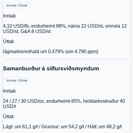
Inntak / Úttak
Inntak
4,10 USD/lb, endurheimt 88%, náma 22 USD/st, vinnsla 12
USD/st, G&A 8 USD/st
Úttak
lágmarksinnihald um 0,479% (um 4.790 ppm)
Samanburður á silfursviðsmyndum
Inntak / Úttak
Inntak
24 / 27 / 30 USD/oz, endurheimt 85%, heildarkostnaður 40
USD/t
Úttak
Lágt: um 61,1 g/t / Grunnur: um 54,2 g/t / Hátt: um 48,2 g/t