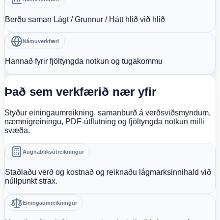
Berðu saman Lágt / Grunnur / Hátt hlið við hlið
Námuverkfæri
Hannað fyrir fjöltyngda notkun og tugakommu
Það sem verkfærið nær yfir
Styður einingaumreikning, samanburð á verðsviðsmyndum,
næmnigreiningu, PDF-útflutning og fjöltyngda notkun milli
svæða.
Augnabliksútreikningur
Staðlaðu verð og kostnað og reiknaðu lágmarksinnihald við
núllpunkt strax.
Einingaumreikningur