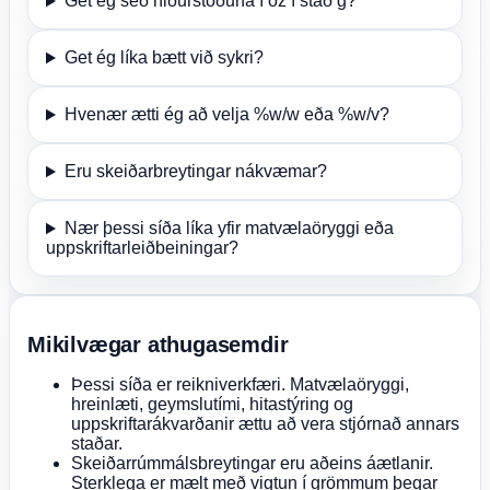
Get ég séð niðurstöðuna í oz í stað g?
Get ég líka bætt við sykri?
Hvenær ætti ég að velja %w/w eða %w/v?
Eru skeiðarbreytingar nákvæmar?
Nær þessi síða líka yfir matvælaöryggi eða
uppskriftarleiðbeiningar?
Mikilvægar athugasemdir
Þessi síða er reikniverkfæri. Matvælaöryggi,
hreinlæti, geymslutími, hitastýring og
uppskriftarákvarðanir ættu að vera stjórnað annars
staðar.
Skeiðarrúmmálsbreytingar eru aðeins áætlanir.
Sterklega er mælt með vigtun í grömmum þegar