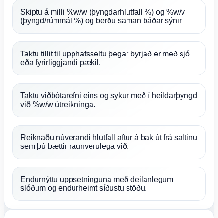
Skiptu á milli %w/w (þyngdarhlutfall %) og %w/v
(þyngd/rúmmál %) og berðu saman báðar sýnir.
Taktu tillit til upphafsseltu þegar byrjað er með sjó
eða fyrirliggjandi pækil.
Taktu viðbótarefni eins og sykur með í heildarþyngd
við %w/w útreikninga.
Reiknaðu núverandi hlutfall aftur á bak út frá saltinu
sem þú bættir raunverulega við.
Endurnýttu uppsetninguna með deilanlegum
slóðum og endurheimt síðustu stöðu.