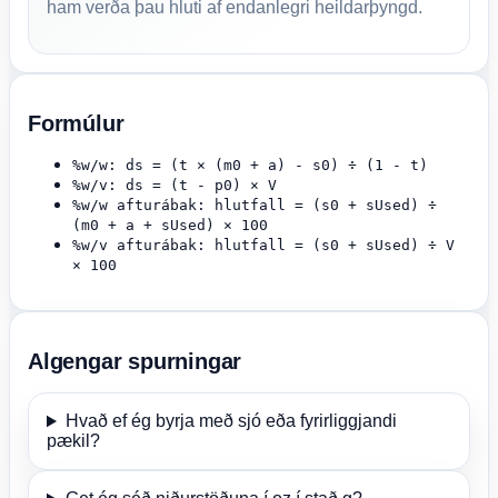
ham verða þau hluti af endanlegri heildarþyngd.
Formúlur
%w/w: ds = (t × (m0 + a) - s0) ÷ (1 - t)
%w/v: ds = (t - p0) × V
%w/w afturábak: hlutfall = (s0 + sUsed) ÷
(m0 + a + sUsed) × 100
%w/v afturábak: hlutfall = (s0 + sUsed) ÷ V
× 100
Algengar spurningar
Hvað ef ég byrja með sjó eða fyrirliggjandi
pækil?