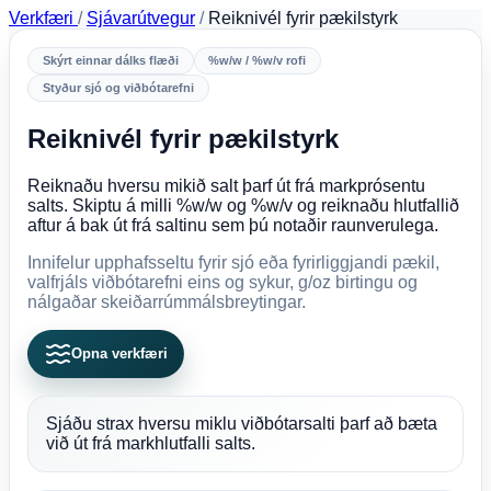
Verkfæri
/
Sjávarútvegur
/
Reiknivél fyrir pækilstyrk
Skýrt einnar dálks flæði
%w/w / %w/v rofi
Styður sjó og viðbótarefni
Reiknivél fyrir pækilstyrk
Reiknaðu hversu mikið salt þarf út frá markprósentu
salts. Skiptu á milli %w/w og %w/v og reiknaðu hlutfallið
aftur á bak út frá saltinu sem þú notaðir raunverulega.
Innifelur upphafsseltu fyrir sjó eða fyrirliggjandi pækil,
valfrjáls viðbótarefni eins og sykur, g/oz birtingu og
nálgaðar skeiðarrúmmálsbreytingar.
Opna verkfæri
Sjáðu strax hversu miklu viðbótarsalti þarf að bæta
við út frá markhlutfalli salts.