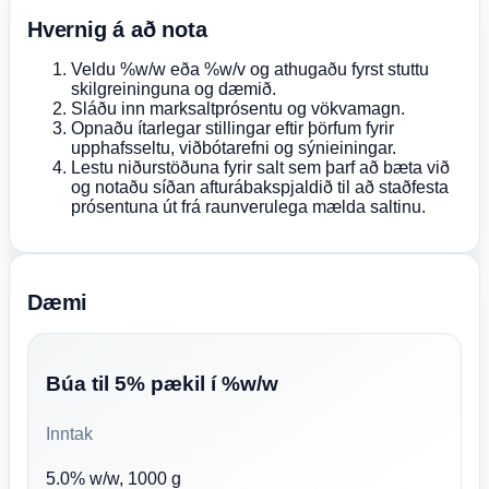
Hvernig á að nota
Veldu %w/w eða %w/v og athugaðu fyrst stuttu
skilgreininguna og dæmið.
Sláðu inn marksaltprósentu og vökvamagn.
Opnaðu ítarlegar stillingar eftir þörfum fyrir
upphafsseltu, viðbótarefni og sýnieiningar.
Lestu niðurstöðuna fyrir salt sem þarf að bæta við
og notaðu síðan afturábakspjaldið til að staðfesta
prósentuna út frá raunverulega mælda saltinu.
Dæmi
Búa til 5% pækil í %w/w
Inntak
5.0% w/w, 1000 g