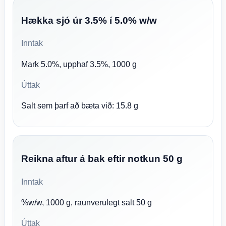
Hækka sjó úr 3.5% í 5.0% w/w
Inntak
Mark 5.0%, upphaf 3.5%, 1000 g
Úttak
Salt sem þarf að bæta við: 15.8 g
Reikna aftur á bak eftir notkun 50 g
Inntak
%w/w, 1000 g, raunverulegt salt 50 g
Úttak