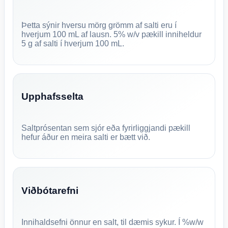
Þetta sýnir hversu mörg grömm af salti eru í
hverjum 100 mL af lausn. 5% w/v pækill inniheldur
5 g af salti í hverjum 100 mL.
Upphafsselta
Saltprósentan sem sjór eða fyrirliggjandi pækill
hefur áður en meira salti er bætt við.
Viðbótarefni
Innihaldsefni önnur en salt, til dæmis sykur. Í %w/w