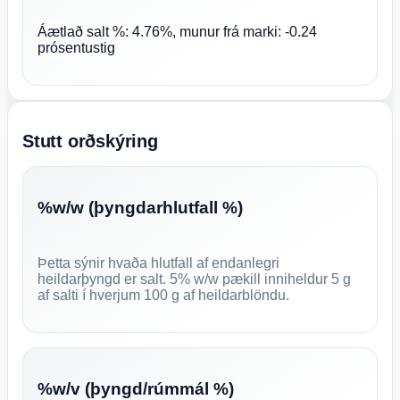
Áætlað salt %: 4.76%, munur frá marki: -0.24
prósentustig
Stutt orðskýring
%w/w (þyngdarhlutfall %)
Þetta sýnir hvaða hlutfall af endanlegri
heildarþyngd er salt. 5% w/w pækill inniheldur 5 g
af salti í hverjum 100 g af heildarblöndu.
%w/v (þyngd/rúmmál %)