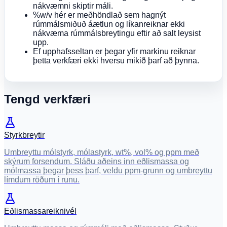
nákvæmni skiptir máli.
%w/v hér er meðhöndlað sem hagnýt
rúmmálsmiðuð áætlun og líkanreiknar ekki
nákvæma rúmmálsbreytingu eftir að salt leysist
upp.
Ef upphafsseltan er þegar yfir markinu reiknar
þetta verkfæri ekki hversu mikið þarf að þynna.
Tengd verkfæri
Styrkbreytir
Umbreyttu mólstyrk, mólastyrk, wt%, vol% og ppm með
skýrum forsendum. Sláðu aðeins inn eðlismassa og
mólmassa þegar þess þarf, veldu ppm-grunn og umbreyttu
límdum röðum í runu.
Eðlismassareiknivél