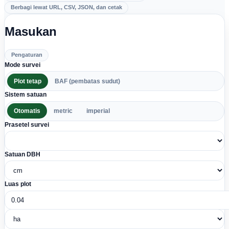
Berbagi lewat URL, CSV, JSON, dan cetak
Masukan
Pengaturan
Mode survei
Plot tetap
BAF (pembatas sudut)
Sistem satuan
Otomatis
metric
imperial
Prasetel survei
Satuan DBH
Luas plot