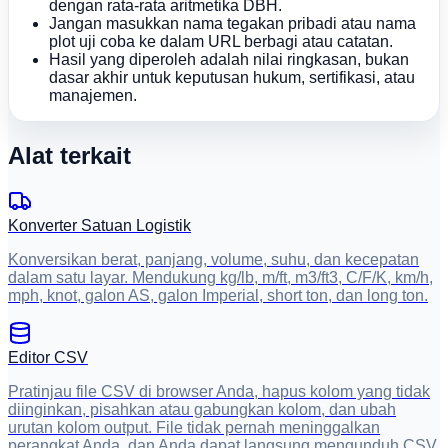
dengan rata-rata aritmetika DBH.
Jangan masukkan nama tegakan pribadi atau nama
plot uji coba ke dalam URL berbagi atau catatan.
Hasil yang diperoleh adalah nilai ringkasan, bukan
dasar akhir untuk keputusan hukum, sertifikasi, atau
manajemen.
Alat terkait
Konverter Satuan Logistik
Konversikan berat, panjang, volume, suhu, dan kecepatan
dalam satu layar. Mendukung kg/lb, m/ft, m3/ft3, C/F/K, km/h,
mph, knot, galon AS, galon Imperial, short ton, dan long ton.
Editor CSV
Pratinjau file CSV di browser Anda, hapus kolom yang tidak
diinginkan, pisahkan atau gabungkan kolom, dan ubah
urutan kolom output. File tidak pernah meninggalkan
perangkat Anda, dan Anda dapat langsung mengunduh CSV