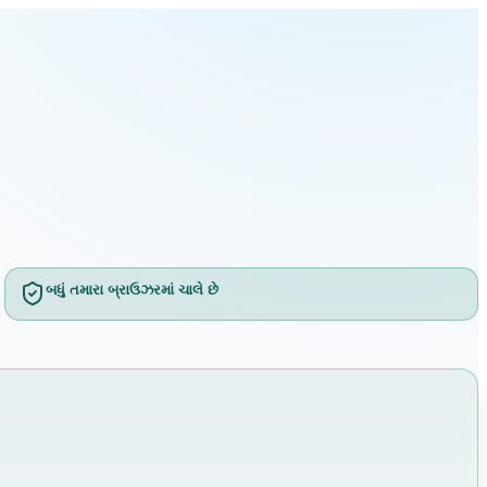
બધું તમારા બ્રાઉઝરમાં ચાલે છે