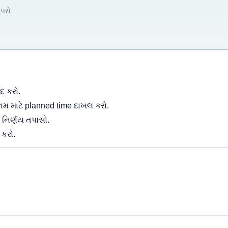
પરો.
દ કરો.
કામ માટે planned time દાખલ કરો.
 નિર્ણય તપાસો.
 કરો.