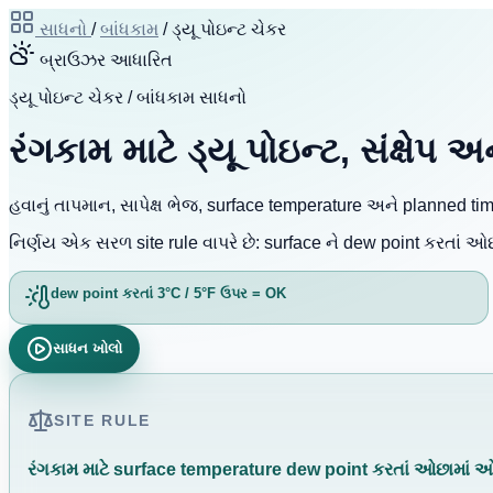
સાધનો
/
બાંધકામ
/
ડ્યૂ પોઇન્ટ ચેકર
બ્રાઉઝર આધારિત
ડ્યૂ પોઇન્ટ ચેકર / બાંધકામ સાધનો
રંગકામ માટે ડ્યૂ પોઇન્ટ, સંક્ષેપ
હવાનું તાપમાન, સાપેક્ષ ભેજ, surface temperature અને planned ti
નિર્ણય એક સરળ site rule વાપરે છે: surface ને dew point કરતાં ઓછ
dew point કરતાં 3°C / 5°F ઉપર = OK
સાધન ખોલો
SITE RULE
રંગકામ માટે surface temperature dew point કરતાં ઓછામાં ઓછ