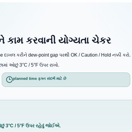
 અને કામ કરવાની યોગ્યતા ચેકર
me દાખલ કરીને dew-point gap પરથી OK / Caution / Hold નક્કી કરો.
ામાં ઓછું 3°C / 5°F ઉપર રાખો.
planned time ફક્ત સંદર્ભ માટે છે
ું 3°C / 5°F ઉપર રહેવું જોઈએ.