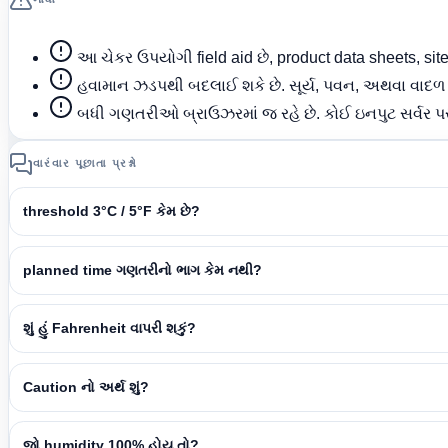
આ ચેકર ઉપયોગી field aid છે, product data sheets, si
હવામાન ઝડપથી બદલાઈ શકે છે. સૂર્ય, પવન, અથવા વાદ
બધી ગણતરીઓ બ્રાઉઝરમાં જ રહે છે. કોઈ ઇનપુટ સર્વર પ
વારંવાર પૂછાતા પ્રશ્નો
threshold 3°C / 5°F કેમ છે?
planned time ગણતરીનો ભાગ કેમ નથી?
શું હું Fahrenheit વાપરી શકું?
Caution નો અર્થ શું?
જો humidity 100% હોય તો?