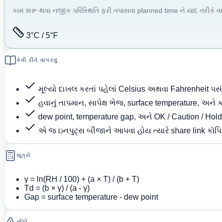
કામ શરૂ થવા નજીક પરિસ્થિતિ ફરી તપાસવા planned time ને યાદ તરીકે વા
3°C / 5°F
કેવી રીતે વાપરવું
મૂલ્યો દાખલ કરતાં પહેલાં Celsius અથવા Fahrenheit પસં
હવાનું તાપમાન, સાપેક્ષ ભેજ, surface temperature, અને 
dew point, temperature gap, અને OK / Caution / Hold
એ જ ઇનપુટ્સ બીજાને આપવા હોય ત્યારે share link કૉપિ
સૂત્રો
γ = ln(RH / 100) + (a × T) / (b + T)
Td = (b × γ) / (a - γ)
Gap = surface temperature - dew point
નોંધો