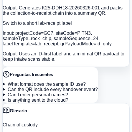
Output:
Generates K25-DDH18-20260326-001 and packs
the collection-to-receipt chain into a summary QR.
Switch to a short lab-receipt label
Input:
projectCode=GC7, siteCode=PITN3,
sampleType=rock_chip, sampleSequence=24,
labelTemplate=lab_receipt, qrPayloadMode=id_only
Output:
Uses an ID-first label and a minimal QR payload to
keep intake scans stable.
Preguntas frecuentes
What format does the sample ID use?
Can the QR include every handover event?
Can I enter personal names?
Is anything sent to the cloud?
Glosario
Chain of custody