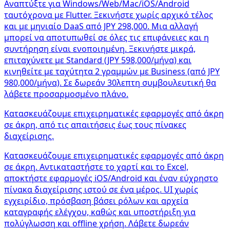
Αναπτύξτε για Windows/Web/Mac/iOS/Android
ταυτόχρονα με Flutter. Ξεκινήστε χωρίς αρχικό τέλος
και με μηνιαίο DaaS από JPY 298,000. Μια αλλαγή
μπορεί να αποτυπωθεί σε όλες τις επιφάνειες και η
συντήρηση είναι ενοποιημένη. Ξεκινήστε μικρά,
επιταχύνετε με Standard (JPY 598,000/μήνα) και
κινηθείτε με ταχύτητα 2 γραμμών με Business (από JPY
980,000/μήνα). Σε δωρεάν 30λεπτη συμβουλευτική θα
λάβετε προσαρμοσμένο πλάνο.
Κατασκευάζουμε επιχειρηματικές εφαρμογές από άκρη
σε άκρη, από τις απαιτήσεις έως τους πίνακες
διαχείρισης.
Κατασκευάζουμε επιχειρηματικές εφαρμογές από άκρη
σε άκρη. Αντικαταστήστε το χαρτί και το Excel,
αποκτήστε εφαρμογές iOS/Android και έναν εύχρηστο
πίνακα διαχείρισης ιστού σε ένα μέρος. UI χωρίς
εγχειρίδιο, πρόσβαση βάσει ρόλων και αρχεία
καταγραφής ελέγχου, καθώς και υποστήριξη για
πολύγλωσση και offline χρήση. Λάβετε δωρεάν