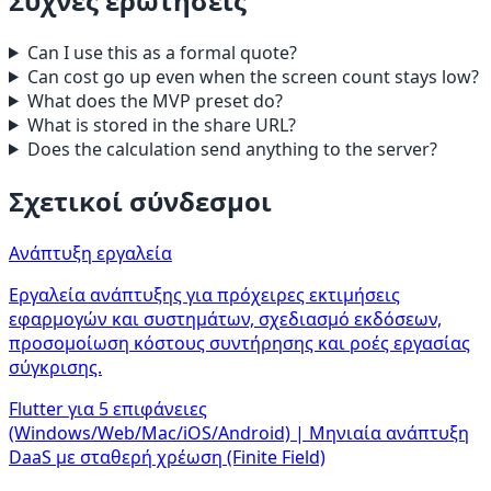
Συχνές ερωτήσεις
Can I use this as a formal quote?
Can cost go up even when the screen count stays low?
What does the MVP preset do?
What is stored in the share URL?
Does the calculation send anything to the server?
Σχετικοί σύνδεσμοι
Ανάπτυξη εργαλεία
Εργαλεία ανάπτυξης για πρόχειρες εκτιμήσεις
εφαρμογών και συστημάτων, σχεδιασμό εκδόσεων,
προσομοίωση κόστους συντήρησης και ροές εργασίας
σύγκρισης.
Flutter για 5 επιφάνειες
(Windows/Web/Mac/iOS/Android) | Μηνιαία ανάπτυξη
DaaS με σταθερή χρέωση (Finite Field)