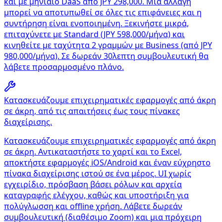
και με μηνιαίο DaaS από JPY 298,000. Μια αλλαγή
μπορεί να αποτυπωθεί σε όλες τις επιφάνειες και η
συντήρηση είναι ενοποιημένη. Ξεκινήστε μικρά,
επιταχύνετε με Standard (JPY 598,000/μήνα) και
κινηθείτε με ταχύτητα 2 γραμμών με Business (από JPY
980,000/μήνα). Σε δωρεάν 30λεπτη συμβουλευτική θα
λάβετε προσαρμοσμένο πλάνο.
Κατασκευάζουμε επιχειρηματικές εφαρμογές από άκρη
σε άκρη, από τις απαιτήσεις έως τους πίνακες
διαχείρισης.
Κατασκευάζουμε επιχειρηματικές εφαρμογές από άκρη
σε άκρη. Αντικαταστήστε το χαρτί και το Excel,
αποκτήστε εφαρμογές iOS/Android και έναν εύχρηστο
πίνακα διαχείρισης ιστού σε ένα μέρος. UI χωρίς
εγχειρίδιο, πρόσβαση βάσει ρόλων και αρχεία
καταγραφής ελέγχου, καθώς και υποστήριξη για
πολύγλωσση και offline χρήση. Λάβετε δωρεάν
συμβουλευτική (διαθέσιμο Zoom) και μια πρόχειρη